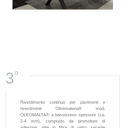
°
3
Rivestimento continuo per pavimenti e
rivestimenti Oltremateria® mod.
OLEOMALTA® a bassissimo spessore (ca.
2-4 mm), composto da promotore di
adesione, rete in fibra di vetro, rasante