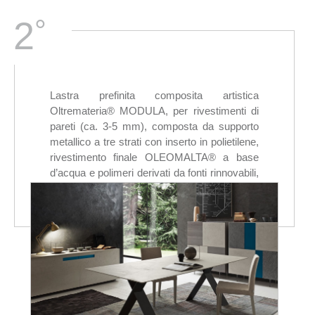
°
2
Lastra prefinita composita artistica
Oltremateria® MODULA, per rivestimenti di
pareti (ca. 3-5 mm), composta da supporto
metallico a tre strati con inserto in polietilene,
rivestimento finale OLEOMALTA® a base
d’acqua e polimeri derivati da fonti rinnovabili,
eco-resina autopulente ECOBICO o
ECOPUR® purificante l'aria h24.