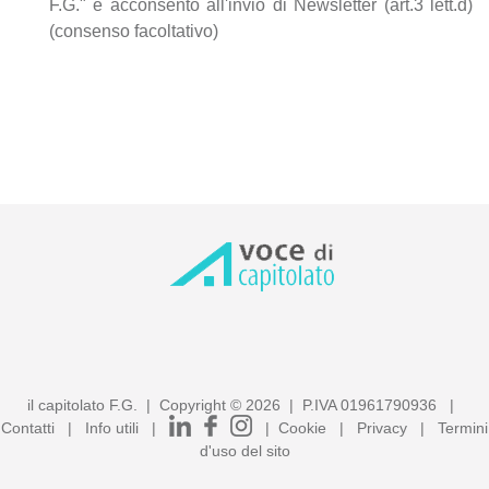
F.G." e acconsento all'invio di Newsletter (art.3 lett.d)
(consenso facoltativo)
il capitolato F.G. | Copyright ©
2026
| P.IVA 01961790936 |
Contatti
|
Info utili
|
|
Cookie
|
Privacy
|
Termini
d'uso del sito