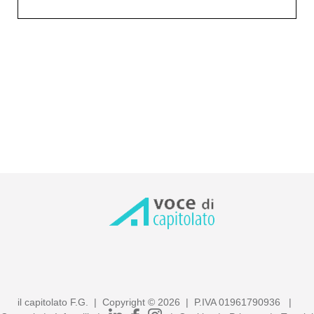
il capitolato F.G. | Copyright ©
2026
| P.IVA 01961790936 |