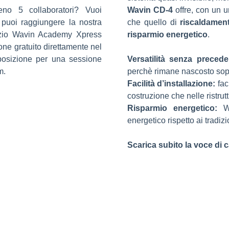
eno 5 collaboratori?
Vuoi
Wavin CD-4
offre, con un u
puoi raggiungere la nostra
che quello di
riscaldamen
izio Wavin Academy Xpress
risparmio energetico
.
one gratuito direttamente nel
sposizione per una sessione
Versatilità senza precede
m.
perchè rimane nascosto sopra
Facilità d’installazione:
faci
costruzione che nelle ristrut
Risparmio energetico:
W
energetico rispetto ai tradizi
Scarica subito la voce di 