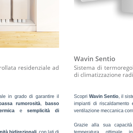
Wavin Sentio
ollata residenziale ad
Sistema di termoregol
di climatizzazione ra
ale in grado di garantire il
Scopri
Wavin Sentio
, il si
bassa rumorosità
,
basso
impianti di riscaldamento 
 termica
e
semplicità di
ventilazione meccanica cont
Grazie alla sua capacit
unità bidirezionali
, con lati di
temperatura ottimale 