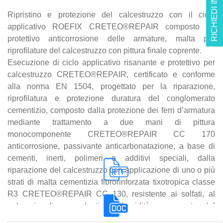
RICHIEDI INFO
Ripristino e protezione del calcestruzzo con il ciclo
applicativo ROEFIX CRETEO®REPAIR composto da
protettivo anticorrosione delle armature, malta per
riprofilature del calcestruzzo con pittura finale coprente.
Esecuzione di ciclo applicativo risanante e protettivo per
calcestruzzo CRETEO®REPAIR, certificato e conforme
alla norma EN 1504, progettato per la riparazione,
riprofilatura e protezione duratura del conglomerato
cementizio, composto dalla protezione dei ferri d’armatura
mediante trattamento a due mani di pittura
monocomponente CRETEO®REPAIR CC 170
anticorrosione, passivante anticarbonatazione, a base di
cementi, inerti, polimeri e additivi speciali, dalla
riparazione del calcestruzzo con applicazione di uno o più
strati di malta cementizia fibrorinforzata tixotropica classe
R3 CRETEO®REPAIR CC 130, resistente ai solfati, al
gelo, ai sali scongelanti e all’umidità permanente, dal
rivestimento finale protettivo con stesura di due mani di