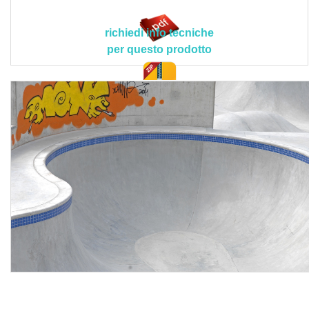
pittura CRETEO®REPAIR CC 173 bianca o colorata,
conforme alla norma EN 1504-2, a base di dispersione
richiedi info tecniche
acrilica pura, con elevata permeabilità al vapore acqueo,
per questo prodotto
resistenza al gelo e ai sali scongelanti (resistenza XF4) e
ottima resistenza alla penetrazione di CO2.
I prodotti contenuti nel ciclo devono rispettare le seguenti
doc. tec.
caratteristiche tecnico-prestazionali ed applicative
peculiari:
CRETEO®REPAIR CC 170 > composizione materiali:
cementi ad alta resistenza, sabbia silicea selezionata con
granulometria finissima, resine sintetiche per garantire
massima adesione al ferro d’armatura, additivi speciali
inibitori di corrosione per migliorare la lavorabilità;
granulometria: 0-0,1 mm; peso specifico malta fresca: ca.
1.650 kg/m³; spessore complessivo: 2 mm; calore
specifico: ca. 1 J/kg K; contenuto solido dell’acqua: 0,2;
intervallo di stesura prodotto: ca. 20 minuti; tempo di
indurimento ultimo strato: ca. 48 ore (EN 1504-7); grado di
pulizia armatura: Sa2 o St3 (ruggine istantanea