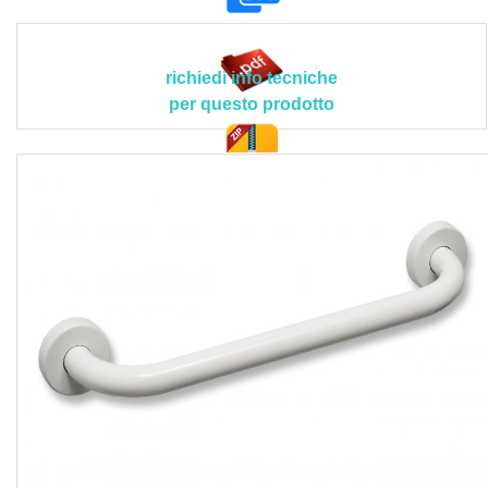
impiego: installazione a parete; carico statico sostenibile:
150 kg; colore: bianco RAL 9010; norma di riferimento:
D.M. 236/89 e D.P.R. 503/96; marcatura CE: MDD 93/42;
richiedi info tecniche
test di carico: UNI 11064; categoria soggetti utilizzatori:
per questo prodotto
persone con disabilità , anziani terza età .
Realizzazione conforme progetto esecutivo nel rispetto di
quanto indicato nelle disposizioni tecniche del Direttore
doc. tec.
dei Lavori o della Committenza.
Sono compresi nel prezzo il trasporto dei materiali a pie
d’opera, il controllo dei livelli di riferimento e della
planarità del supporto, la verifica di eventuali passaggi di
tubazioni nei pressi dei punti di ancoraggio a muro, il
fissaggio a parete, le assistenze murarie, la pulizia finale
con l’asportazione dei detriti e polvere, il trasporto delle
macerie al piano di carico con lo sgombero e trasporto alle
pubbliche discariche, i corrispettivi per diritti di discarica,
nonché ogni altra prestazione accessoria occorrente per
eseguire l’opera a regola d’arte.