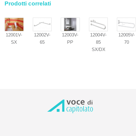
Prodotti correlati
12001V-
12002V-
12003V-
12004V-
12005V-
SX
65
PP
85
70
SX/DX