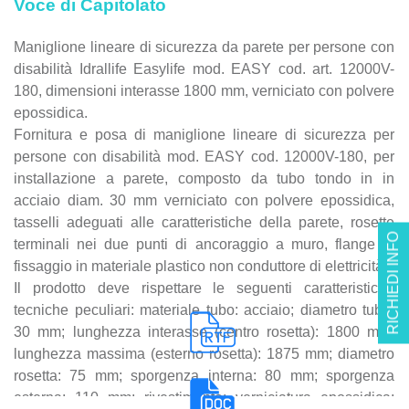
Voce di Capitolato
Maniglione lineare di sicurezza da parete per persone con
disabilità Idrallife Easylife mod. EASY cod. art. 12000V-
180, dimensioni interasse 1800 mm, verniciato con polvere
epossidica.
Fornitura e posa di maniglione lineare di sicurezza per
persone con disabilità mod. EASY cod. 12000V-180, per
installazione a parete, composto da tubo tondo in in
acciaio diam. 30 mm verniciato con polvere epossidica,
tasselli adeguati alle caratteristiche della parete, rosette
RICHIEDI INFO
terminali nei due punti di ancoraggio a muro, flange di
fissaggio in materiale plastico non conduttore di elettricità .
Il prodotto deve rispettare le seguenti caratteristiche
tecniche peculiari: materiale tubo: acciaio; diametro tubo:
30 mm; lunghezza interasse (centro rosetta): 1800 mm;
lunghezza massima (esterno rosetta): 1875 mm; diametro
rosetta: 75 mm; sporgenza interna: 80 mm; sporgenza
esterna: 110 mm; rivestimento: verniciatura epossidica;