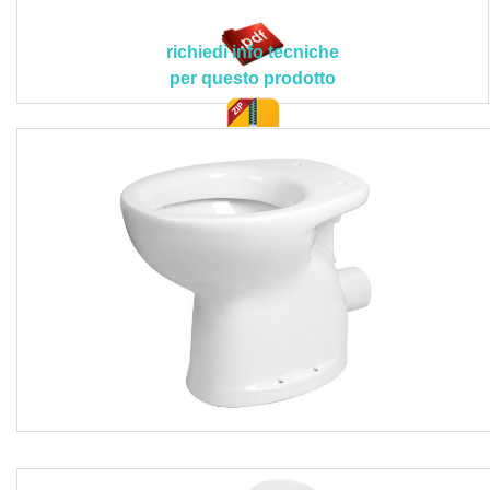
tecniche del Direttore dei Lavori e/o della Committenza.
Sono esclusi dal prezzo la fornitura e posa della cassetta
richiedi info tecniche
da incasso o a vista, l’eventuale copertura igienica, mentre
per questo prodotto
s’intendono compresi il trasporto e posa dei materiali a piè
d'opera, il montaggio a terra in quattro punti di fissaggio, il
controllo preventivo della planarità del supporto
doc. tec.
orizzontale, l’allacciamento alla rete idrica con rubinetto
d’arresto, la tubazione di collegamento con relative curve
ed accessori, le parti in vista cromate, il controllo dei livelli
di riferimento, le assistenze murarie, la siliconatura tra il
vaso e la pavimentazione in piastrelle, la pulizia finale con
l'asportazione dei detriti e polvere, il trasporto delle
macerie al piano di carico con lo sgombero e trasporto alle
pubbliche discariche, i corrispettivi per diritti di discarica,
nonché ogni altra prestazione accessoria occorrente per
eseguire l’opera a regola d’arte.