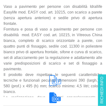
Vaso a pavimento per persone con disabilità Idrallife
Easylife mod. EASY cod. art. 10215, con scarico a parete
(senza apertura anteriore) e sedile privo di apertura
frontale.
Fornitura e posa di vaso a pavimento per persone con
disabilità mod. EASY cod. art. 10215, in Vitreous China
bianca, completo di scarico orizzontale a parete, con
quattro punti di fissaggio, sedile cod. 11300 in poliestere
bianco privo di apertura frontale, sifone e curva di scarico,
set di allacciamento per la regolazione e adattamento alle
varie predisposizioni di scarico e set di fissaggio a
pavimento.
Il prodotto deve rispettare le seguenti caratteristiche
RICHIEDI INFO
tecniche e funzionali peculiari: dimensioni 390 (largh.) x
580 (prof.) x 495 (h) mm; scarico minimo: 4,5 litri; colore:
bianco.
La realizzazione deve attenersi scrupolosamente al
contenuto del progetto esecutivo ed alle prescrizioni