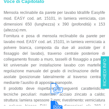
Voce di Capitolato
Mensola reclinabile da parete per lavabo Idrallife Easylife
mod. EASY cod. art. 15101, in lamiera verniciata, con
dimensioni 650 (lunghezza) x 390 (profondità) x 153
(altezza) mm.
Fornitura e posa di mensola reclinabile da parete per
lavabo mod. EASY cod. art. 15101, in lamiera verniciata a
polvere bianca, composta da due ali asolate (per il
fissaggio del lavabo), traverso centrale posteriore di
collegamento fissato a muro, tasselli di fissaggio a parete,
RICHIEDI INFO
kit universale per installazione lavabo con martelletti,
regolazione manuale del grado di inclinazione delle ali
asolate (posizionate lateralmente al traverso centrale)
mediante l'ausilio di apposite manopole.
Il prodotto deve rispettare le seguenti caratteristiche
tecniche peculiari: materiale: acciaio zincato a caldo;
struttura: lamiera spessore 2 mm; rivestimento: verniciatura
a polvere bianca RAL 9010; dimensioni ali: 360 (