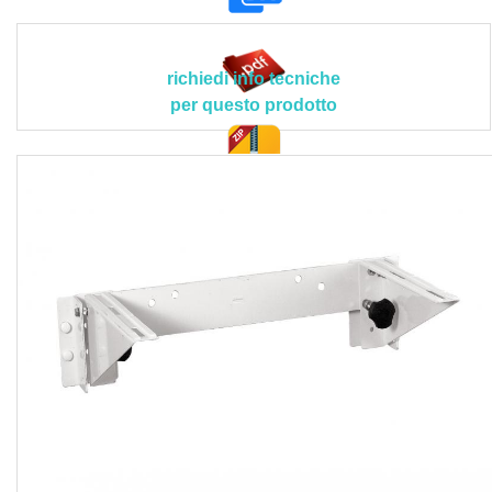
larghezza) x 45 (larghezza) x 147 (altezza) mm; dimensioni
traverso centrale: 565 (lunghezza) x 80 (altezza) mm;
interasse ali: 520 mm; installazione: a parete; norma di
richiedi info tecniche
riferimento: D.M. 236/89 e D.P.R. 503/96; marcatura CE:
per questo prodotto
MDD 93/42; test di carico: UNI 11064; categoria soggetti
utilizzatori: persone con disabilità, anziani della terza età.
Realizzazione conforme progetto esecutivo nel rispetto di
doc. tec.
quanto indicato nelle disposizioni tecniche del Direttore
dei Lavori o della Committenza.
Sono compresi nel prezzo il trasporto dei materiali a pie
d’opera, il controllo dei livelli di riferimento e della planarità
del supporto, la verifica di eventuali passaggi di tubazioni
nei pressi dei punti di ancoraggio a muro, il fissaggio a
parete con tracciamento preventivo, la protezione di
sanitari, accessori, pavimenti, rivestimenti all’interno
dell’area inerente le lavorazioni in oggetto, le eventuali
assistenze murarie, la pulizia finale con l’asportazione di
detriti e polvere, il trasporto delle macerie al piano di carico
con lo sgombero e trasporto alle pubbliche discariche, i