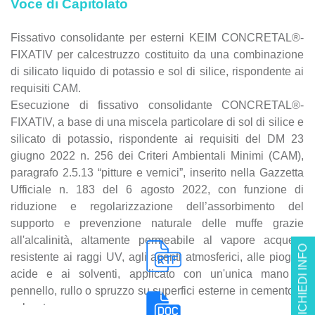
Voce di Capitolato
Fissativo consolidante per esterni KEIM CONCRETAL®-
FIXATIV per calcestruzzo costituito da una combinazione
di silicato liquido di potassio e sol di silice, rispondente ai
requisiti CAM.
Esecuzione di fissativo consolidante CONCRETAL®-
FIXATIV, a base di una miscela particolare di sol di silice e
silicato di potassio, rispondente ai requisiti del DM 23
giugno 2022 n. 256 dei Criteri Ambientali Minimi (CAM),
paragrafo 2.5.13 “pitture e vernici”, inserito nella Gazzetta
Ufficiale n. 183 del 6 agosto 2022, con funzione di
riduzione e regolarizzazione dell’assorbimento del
supporto e prevenzione naturale delle muffe grazie
all'alcalinità, altamente permeabile al vapore acqueo,
RICHIEDI INFO
resistente ai raggi UV, agli agenti atmosferici, alle piogge
acide e ai solventi, applicato con un'unica mano a
pennello, rullo o spruzzo su superfici esterne in cemento e
calcestruzzo.