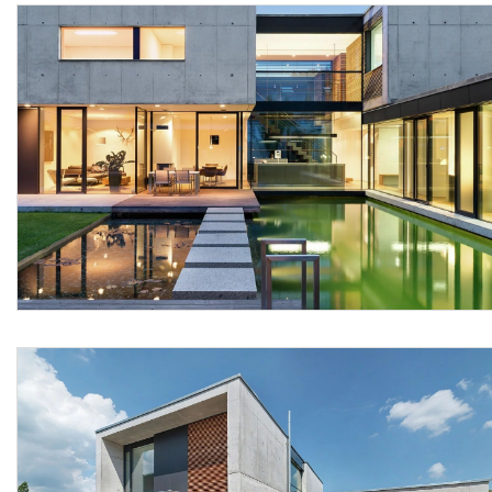
di fondo (applicare puro a pennello nel caso di supporti
molto assorbenti), la rimozione con spazzola morbida di
depositi superficiali di varia natura come pulviscolo,
sporco, con eventuale lavaggio parziale delle zone
interessate, la protezione di tutti gli elementi che non sono
da tinteggiare, i campioni richiesti dalla direzione lavori, i
ponteggi interni fino ad un'altezza di 3,5 m, la verifica da
parte della D.LL. che gli interventi di posa siano eseguiti
esclusivamente da personale specializzato ed autorizzato,
tutti gli oneri connessi con l'installazione e la gestione fino
all'ultimazione lavori, tutte le prestazioni e
somministrazioni occorrenti fino al collaudo finale, i
materiali accessori e di consumo, la minuteria e gli sfridi
senza che questi vengano compensati a parte, gli oneri per
le preventive prove di qualità di tutti i materiali forniti, la
consegna completa della documentazione tecnica del
prodotto, le opere provvisionali, la pulizia dell'area oggetto
dell'intervento con l'asportazione di detriti e materiale di