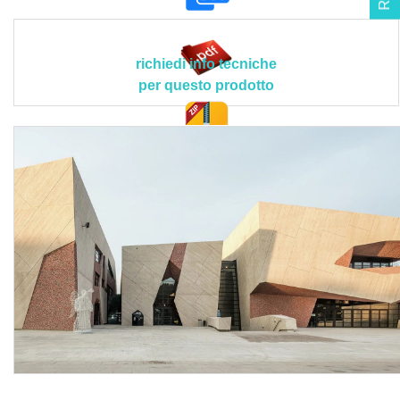
Il prodotto deve rispettare le seguenti caratteristiche
tecniche e applicative peculiari: densità: 1,0 - 1,1 g/cm³;
tonalità di colore: lattiginoso; valore pH: 11; non
richiedi info tecniche
infiammabile; temperatura dell'aria e del supporto durante
per questo prodotto
la lavorazione e l'asciugatura: ≥ 5 °C; contenuto COV: 0-1
g/l; certificazioni ottenute: Cradle to Cradle Certified®
Silver e C2C Certified Material Health Certificate™ Gold.
doc. tec.
Le lavorazioni devono attenersi scrupolosamente al
progetto esecutivo e alle disposizioni tecniche del Direttore
dei Lavori o della Committenza, conformandosi nella loro
realizzazione, a tutte le prescrizioni contenute
contrattualmente nel capitolato d'appalto.
Sono esclusi dal prezzo l’eventuale rimozione di muffe e
residui di olio disarmante con l’uso di prodotti specifici, il
ripristino di parti degradate in via di distacco, la
saturazione di microcavillature da ritiro, i ponteggi esterni,
mentre sono compresi nel prezzo la fornitura dei materiali
con il relativo trasporto degli stessi a piè d’opera,
l’esecuzione a regola d’arte con stesura di una mano unica