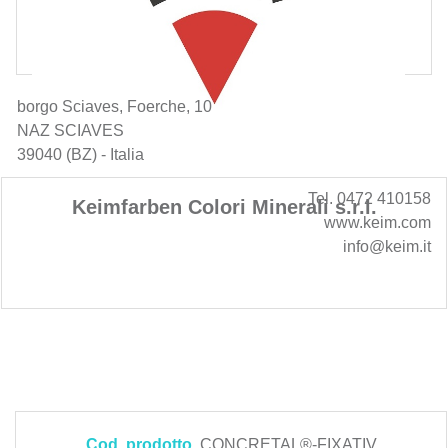
borgo Sciaves, Foerche, 10
NAZ SCIAVES
39040 (BZ) - Italia
Tel. 0472 410158
Keimfarben Colori Minerali s.r.l.
www.keim.com
info@keim.it
Cod. prodotto
CONCRETAL®-FIXATIV