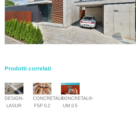
risulta, il trasporto delle macerie al piano di carico con lo
sgombero e trasporto alle pubbliche discariche, i
corrispettivi per diritti di discarica, nonché ogni altra
prestazione accessoria occorrente per eseguire l'opera a
regola d'arte.
Prodotti correlati
CONCRETAL®-
CONCRETAL®-
DESIGN-
FSP 0.2
UM 0.5
LASUR