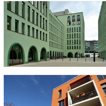
specializzato ed autorizzato, tutti gli oneri connessi con
l'installazione e la gestione fino all'ultimazione lavori, tutte
le prestazioni e somministrazioni occorrenti fino al
collaudo finale, i materiali accessori e di consumo, la
minuteria e gli sfridi senza che questi vengano compensati
a parte, gli oneri per le preventive prove di qualità di tutti i
materiali forniti, la consegna completa della
documentazione tecnica del prodotto, le opere
provvisionali, la pulizia dell'area oggetto dell'intervento con
l'asportazione di detriti e materiale di risulta, il trasporto
delle macerie al piano di carico con lo sgombero e
trasporto alle pubbliche discariche, i corrispettivi per diritti
di discarica, nonché ogni altra prestazione accessoria
occorrente per eseguire l'opera a regola d'arte.