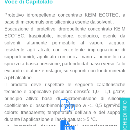
Voce di Capitolato
Protettivo idrorepellente concentrato KEIM ECOTEC, a
base di microemulsione siliconica esente da solventi.
Esecuzione di protettivo idrorepellente concentrato KEIM
ECOTEC, traspirabile, incolore, ecologico, esente da
solventi, altamente permeabile al vapore acqueo,
resistente agli alcali, con eccellente impregnazione di
supporti umidi, applicato con unica mano a pennello o a
spruzzo a bassa pressione, partendo dal basso verso l’alto
evitando colature e ristagni, su supporti con fondi minerali
a pH alcalino.
Il prodotto deve rispettare le seguenti caratteristiche
tecniche e applicative peculiari: densità: 1,0 - 1,1 g/cm³;
principio attivo: base di microemulsione di silicone;
RICHIEDI INFO
coefficiente di assorbimento acqueo w <= 0,5 kg/m²h0,5;
colore: trasparente; temperatura dell'aria e del supporto
durante l'applicazione e l'asciugatura: ≥ 5 °C.
Le lavorazioni devono attenersi scrupolosamente al