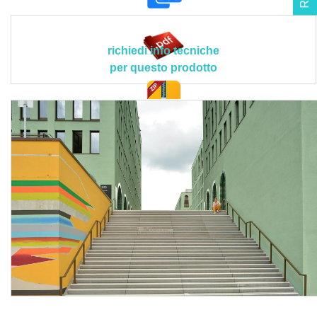
progetto esecutivo e alle disposizioni tecniche del Direttore
dei Lavori o della Committenza, conformandosi nella loro
realizzazione, a tutte le prescrizioni contenute
richiedi info tecniche
contrattualmente nel capitolato d'appalto.
per questo prodotto
Sono esclusi dal prezzo la saturazione di microcavillature
da ritiro, il fissativo consolidante, i ponteggi esterni oltre
l'altezza di 3,5 m, mentre sono compresi nel prezzo la
doc. tec.
fornitura dei materiali con il relativo trasporto degli stessi a
piè d’opera, la rimozione con spazzola morbida di depositi
superficiali di varia natura come pulviscolo, sporco, con
eventuale lavaggio parziale delle zone interessate,
l'applicazione a regola d'arte dell'agente idrofobizzante
KEIM ECOTEC sulle superfici da trattare con relativa
saturazione senza pressione mediante l'utilizzo di
pennello o esecuzione a spruzzo procedendo dall'alto
verso il basso, la protezione di tutti gli elementi che non
sono da tinteggiare, i campioni richiesti dalla direzione
lavori, la verifica da parte della D.LL. che gli interventi di
posa siano eseguiti esclusivamente da personale