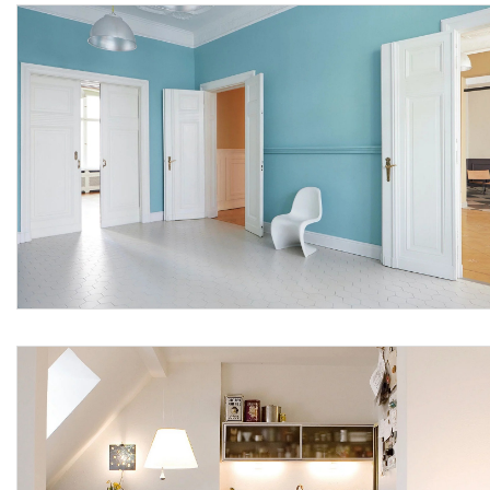
contenuto COV: 0-1 g/l; temperatura dell'aria e del
supporto durante la lavorazione e l'asciugatura: ≥ 5 °C;
campi applicativi: ambienti che presentano un alto rischio
di formazione di muffe su supporti minerali, calcestruzzo,
cartongesso, tessuto di vetro, vecchi rivestimenti sani.
Le lavorazioni devono attenersi scrupolosamente al
progetto esecutivo e alle disposizioni tecniche del Direttore
dei Lavori o della Committenza, conformandosi nella loro
realizzazione, a tutte le prescrizioni contenute
contrattualmente nel capitolato d'appalto.
Sono esclusi dal prezzo il consolidamento con fissativo da
applicare prima della stesura della pittura, l’eventuale
rimozione di muffe con l’uso di prodotti specifici, il ripristino
di intonaco degradato in via di distacco, mentre sono
compresi nel prezzo la fornitura dei materiali con il relativo
trasporto degli stessi a piè d’opera, la rimozione con
spazzola morbida di depositi superficiali di varia natura
come pulviscolo, sporco, con eventuale lavaggio delle