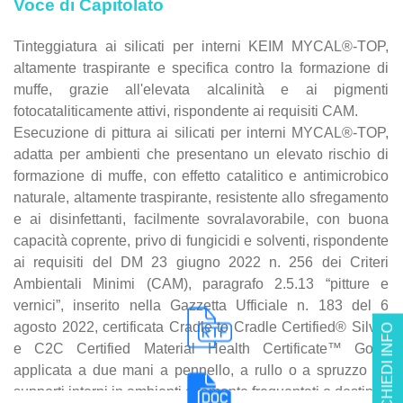
Voce di Capitolato
Tinteggiatura ai silicati per interni KEIM MYCAL®-TOP,
altamente traspirante e specifica contro la formazione di
muffe, grazie all'elevata alcalinità e ai pigmenti
fotocataliticamente attivi, rispondente ai requisiti CAM.
Esecuzione di pittura ai silicati per interni MYCAL®-TOP,
adatta per ambienti che presentano un elevato rischio di
formazione di muffe, con effetto catalitico e antimicrobico
naturale, altamente traspirante, resistente allo sfregamento
e ai disinfettanti, facilmente sovralavorabile, con buona
capacità coprente, privo di fungicidi e solventi, rispondente
ai requisiti del DM 23 giugno 2022 n. 256 dei Criteri
Ambientali Minimi (CAM), paragrafo 2.5.13 “pitture e
vernici”, inserito nella Gazzetta Ufficiale n. 183 del 6
agosto 2022, certificata Cradle to Cradle Certified® Silver
RICHIEDI INFO
e C2C Certified Material Health Certificate™ Gold,
applicata a due mani a pennello, a rullo o a spruzzo su
supporti interni in ambienti altamente frequentati o destinati