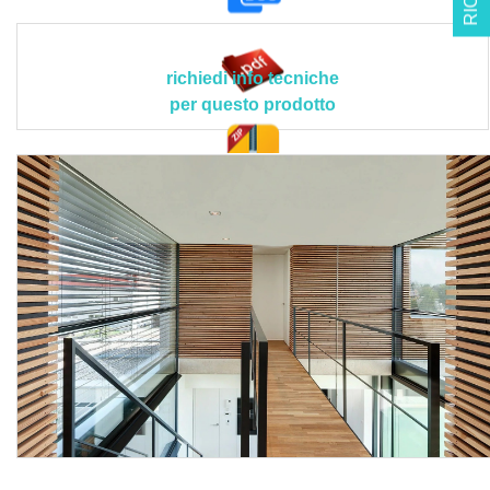
al deposito di prodotti alimentari.
Il prodotto deve rispettare le seguenti caratteristiche
tecniche e applicative peculiari > densità: ca. 1,5 - 1,7
richiedi info tecniche
g/cm³; percentuale organica: <= 5%; valore pH: ca. 11;
per questo prodotto
classificazione in base a VOB: pittura ai silicati a
dispersione (DIN EN 18363 comma 2.4.1); spessore dello
strato d'aria equivalente alla diffusione (sd) <= 0,01 m (in
doc. tec.
base a DIN EN ISO 7783); resistenza all'abrasione a
umido (EN ISO 11998): R-classe 1; rapporto di copertura
(contrasto): H10-Classe 1 (ISO 6504-3); resa della
copertura (rapporto di contrasto): 4,5 m²/L; grado di
brillantezza: G4 - elevata opacità (angolo di misura 85°) -
ISO 2813; granulometria massima: fino (EN 1524);
reazione al fuoco: non infiammabile, classe A2-s1,d0 (EN
®
13501-1); certificati rilasciati: Cradle to Cradle Certified
Silver e C2C Certified Material Health Certificate™ Gold;
tonalità colore: bianco e tonalità varie esclusivamente con
pigmenti minerali resistenti alla luce (non disponibile in
tinta unita), colorazione con concentrati di colore KEIM;