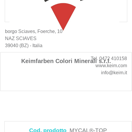
borgo Sciaves, Foerche, 10
NAZ SCIAVES
39040 (BZ) - Italia
Tel. 0472 410158
Keimfarben Colori Minerali s.r.l.
www.keim.com
info@keim.it
Cod. prodotto
MYCAL®-TOP