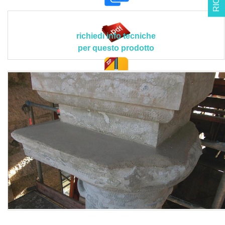
intemperie; legante: Calce Pozzolanica Pantheon (FL 5
secondo norma UNI EN 459-1); forma: polvere; colore:
ambrato; granulometria: da 0 a 3 mm; resistenza a
richiedi info tecniche
compressione: > 3 N/mm² - Categoria CSII; resistenza alla
per questo prodotto
diffusione del vapore µ: <= 7; adesione al supporto: 0,4
N/mm²; PH: 13; resistenza al fuoco: classe A1; contenuto di
solfati, calce libera e clinker: assente; temperatura di
doc. tec.
applicazione: tra +5°C e +25°C in assenza di vento.
Realizzazione conforme progetto esecutivo nel rispetto di
quanto indicato nelle disposizioni tecniche del Direttore
dei Lavori o della Committenza.
Sono esclusi dal prezzo i ponteggi esterni oltre l’altezza di
3,5 m, gli oneri relativi alla fornitura e stesura della malta
oltre lo spessore di 15 mm, mentre sono compresi nel
prezzo la fornitura dei materiali con il relativo trasporto
degli stessi a piè d’opera, l’allontanamento di residui di
polvere con getti d’aria, la rimozione di parti inconsistenti
ed incoerenti, la bagnatura del supporto prima
dell’applicazione, la stesura del letto di malta continuo