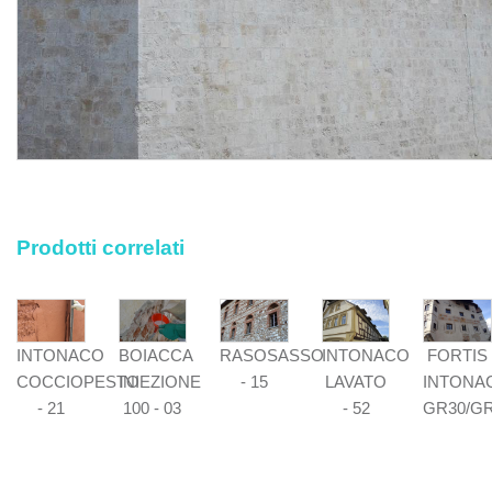
Prodotti correlati
INTONACO
BOIACCA
RASOSASSO
INTONACO
FORTIS
COCCIOPESTO
INIEZIONE
- 15
LAVATO
INTONA
- 21
100 - 03
- 52
GR30/G