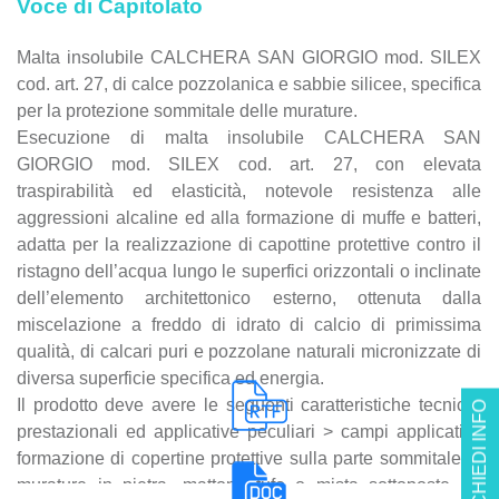
Voce di Capitolato
Malta insolubile CALCHERA SAN GIORGIO mod. SILEX
cod. art. 27, di calce pozzolanica e sabbie silicee, specifica
per la protezione sommitale delle murature.
Esecuzione di malta insolubile CALCHERA SAN
GIORGIO mod. SILEX cod. art. 27, con elevata
traspirabilità ed elasticità, notevole resistenza alle
aggressioni alcaline ed alla formazione di muffe e batteri,
adatta per la realizzazione di capottine protettive contro il
ristagno dell’acqua lungo le superfici orizzontali o inclinate
dell’elemento architettonico esterno, ottenuta dalla
miscelazione a freddo di idrato di calcio di primissima
qualità, di calcari puri e pozzolane naturali micronizzate di
diversa superficie specifica ed energia.
Il prodotto deve avere le seguenti caratteristiche tecnico-
RICHIEDI INFO
prestazionali ed applicative peculiari > campi applicativi:
formazione di copertine protettive sulla parte sommitale di
murature in pietra, mattoni, tufo o mista sottoposte ad