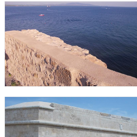
nello spessore massimo di 15 mm mantenendo la
pendenza del supporto atto a garantire il corretto deflusso
delle acque meteoriche, la protezione di tutti gli elementi
adiacenti all’area oggetto dell’intervento compresa la
relativa rimozione al termine delle lavorazioni, i ponteggi
esterni fino ad un’altezza di 3,5 m, i campioni richiesti dalla
direzione lavori prima della fase esecutiva, la pulizia finale
con l'asportazione dei detriti e polvere, il trasporto delle
macerie al piano di carico con lo sgombero e trasporto alle
pubbliche discariche, i corrispettivi per diritti di discarica,
nonché ogni altra prestazione accessoria occorrente per
eseguire l’opera a regola d’arte.