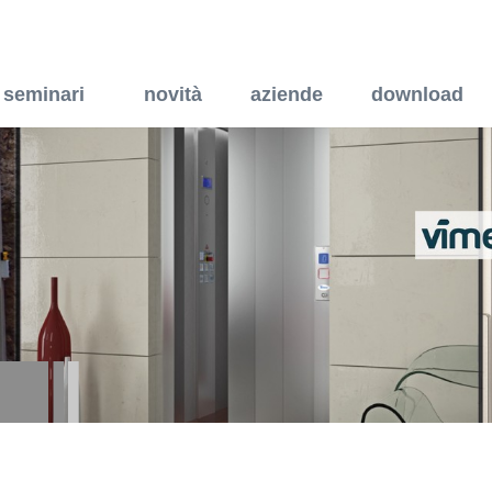
atura coprente per superfi
seminari
novità
aziende
download