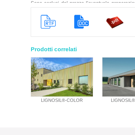
Sono esclusi dal prezzo l’eventuale preparazio
fine nella direzione della venatura fino al legno
Nitro, la rimozione di eventuali vecchie vernici
stuccatura di piccole imperfezioni, la mano di
fornitura dei materiali con il relativo trasporto d
di depositi superficiali di varia natura come pulv
sono da tinteggiare e che si trovano all’interno d
Prodotti correlati
mani di pittura a pennello, a rullo o a spruzzo, i 
un’altezza di 3,5 m, i campioni richiesti dalla 
interventi di posa siano eseguiti esclusivamente 
connessi con l'installazione e la gestione fino all
occorrenti fino al collaudo finale, i materiali a
questi vengano compensati a parte, gli oneri per le
consegna completa della documentazione tecnica d
LIGNOSIL®-COLOR
LIGNOSIL
oggetto dell'intervento con l'asportazione di detrit
di carico con lo sgombero e trasporto alle pubbl
nonché ogni altra prestazione accessoria occorren