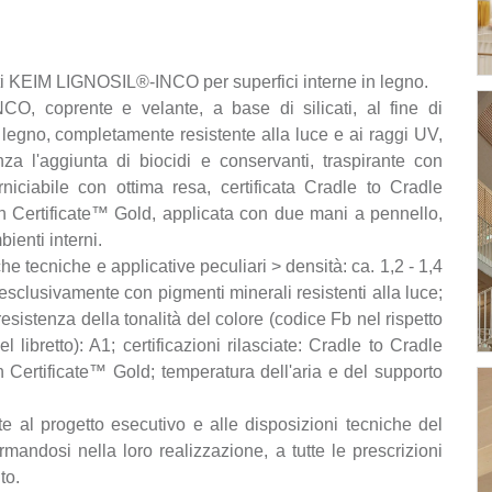
ati KEIM LIGNOSIL®-INCO per superfici interne in legno.
O, coprente e velante, a base di silicati, al fine di
l legno, completamente resistente alla luce e ai raggi UV,
a l'aggiunta di biocidi e conservanti, traspirante con
iciabile con ottima resa, certificata Cradle to Cradle
th Certificate™ Gold, applicata con due mani a pennello,
bienti interni.
che tecniche e applicative peculiari > densità: ca. 1,2 - 1,4
e esclusivamente con pigmenti minerali resistenti alla luce;
esistenza della tonalità del colore (codice Fb nel rispetto
 libretto): A1; certificazioni rilasciate: Cradle to Cradle
 Certificate™ Gold; temperatura dell'aria e del supporto
 al progetto esecutivo e alle disposizioni tecniche del
mandosi nella loro realizzazione, a tutte le prescrizioni
to.