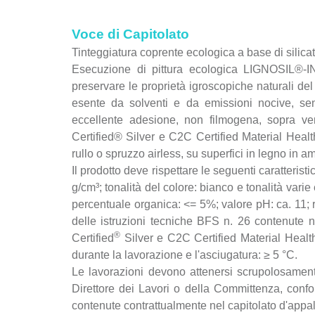
Voce di Capitolato
Tinteggiatura coprente ecologica a base di silic
Esecuzione di pittura ecologica LIGNOSIL®-INC
preservare le proprietà igroscopiche naturali de
esente da solventi e da emissioni nocive, senz
eccellente adesione, non filmogena, sopra vern
Certified® Silver e C2C Certified Material Heal
rullo o spruzzo airless, su superfici in legno in am
Il prodotto deve rispettare le seguenti caratteristi
g/cm³; tonalità del colore: bianco e tonalità vari
percentuale organica: <= 5%; valore pH: ca. 11; r
delle istruzioni tecniche BFS n. 26 contenute nel
®
Certified
Silver e C2C Certified Material Health
durante la lavorazione e l'asciugatura: ≥ 5 °C.
Le lavorazioni devono attenersi scrupolosamente
Direttore dei Lavori o della Committenza, confor
contenute contrattualmente nel capitolato d'appal