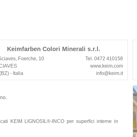
Keimfarben Colori Minerali s.r.l.
Sciaves, Foerche, 10
Tel. 0472 410158
CIAVES
www.keim.com
BZ) - Italia
info@keim.it
gno.
licati KEIM LIGNOSIL®-INCO per superfici interne in