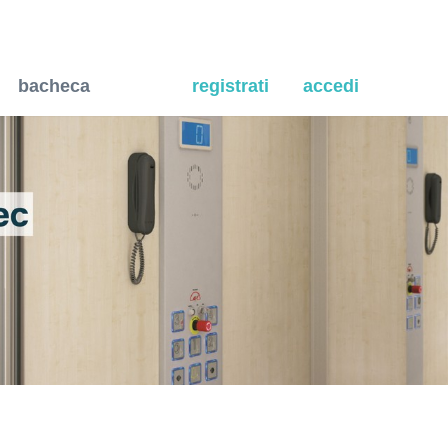
ci interne in legno.
bacheca
registrati
accedi