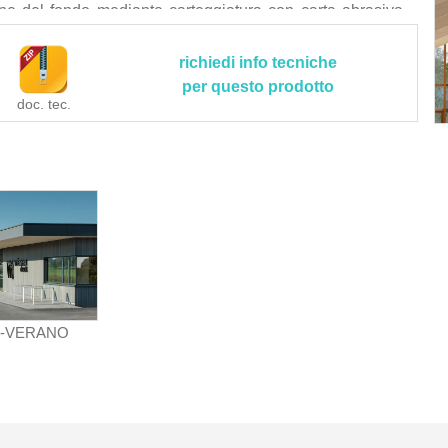
ne del fondo mediante carteggiatura con carta abrasiva
 sano, la pulizia di legni resinosi ed oleosi con diluente
 con l’utilizzo di adeguati mezzi meccanici, l’eventuale
richiedi info tecniche
 fondo impregnante, mentre sono compresi nel prezzo la
per questo prodotto
doc. tec.
egli stessi a piè d’opera, la rimozione con spazzola morbida
iscolo, sporco, la protezione di tutti gli elementi che non
ella zona dell’intervento, la stesura a regola d'arte di due
ponteggi interni o trabattelli certificati collaudati fino ad
direzione lavori, la verifica da parte della D.LL. che gli
da personale specializzato ed autorizzato, tutti gli oneri
'ultimazione lavori, tutte le prestazioni e somministrazioni
ccessori e di consumo, la minuteria e gli sfridi senza che
 preventive prove di qualità di tutti i materiali forniti, la
el prodotto, le opere provvisionali, la pulizia dell'area
®-VERANO
i e materiale di risulta, il trasporto delle macerie al piano
iche discariche, i corrispettivi per diritti di discarica,
te per eseguire l'opera a regola d'arte.