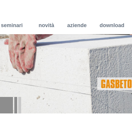
eolare drenante e protet
seminari
novità
aziende
download