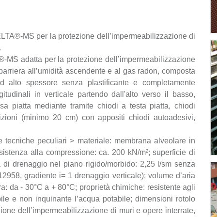
TA®-MS per la protezione dell’impermeabilizzazione di
.
-MS adatta per la protezione dell’impermeabilizzazione
, barriera all’umidità ascendente e al gas radon, composta
alto spessore senza plastificante e completamente
ngitudinali in verticale partendo dall'alto verso il basso,
sa piatta mediante tramite chiodi a testa piatta, chiodi
izioni (minimo 20 cm) con appositi chiodi autoadesivi,
he tecniche peculiari > materiale: membrana alveolare in
sistenza alla compressione: ca. 200 kN/m²; superficie di
 di drenaggio nel piano rigido/morbido: 2,25 l/sm senza
2958, gradiente i= 1 drenaggio verticale); volume d’aria
tura: da - 30°C a + 80°C; proprietà chimiche: resistente agli
ibile e non inquinante l’acqua potabile; dimensioni rotolo
zione dell’impermeabilizzazione di muri e opere interrate,