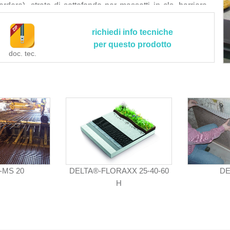
rdere), strato di sottofondo per massetti in cls, barriera
l gas radon (previa sigillatura delle sovrapposizioni),
richiedi info tecniche
le indicazioni e prescrizioni tecniche della Direzione
per questo prodotto
doc. tec.
ontenuti contrattuali del capitolato speciale d'appalto.
un’altezza di 3,50 m, la fornitura e stesura dell’eventuale
zzontale), il tubo di drenaggio posizionato a piede muro
e drenante per uno spessore minimo di 15 cm, mentre sono
 d'opera, il trasporto con eventuale carico in alto, i rilievi
fica della perfetta regolarità ed uniformità della superficie
ca da parte della D.LL. che gli interventi di posa siano
ato ed autorizzato, i campioni richiesti dalla direzione
to e allineamento della membrana accertandosi che non vi
, il fissaggio della membrana a parete mediante DELTA®-
-MS 20
DELTA®-FLORAXX 25-40-60
DE
lati nelle sovrapposizioni o in alternativa DELTA®-
H
dabili) inseriti ogni 1 metro lineare o 0,5-1 m2 in
SELLO MS (tassello a percussione in materiale plastico
n chiodabili) inserito ogni 50/25 cm in funzione della
 a parete di finitura del bordo superiore DELTA®-PROFILO