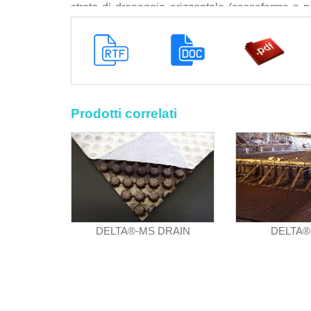
strato di drenaggio orizzontale (cassaforma a pe
contro l’umidità ascendente, barriera contro i
formazione di micro-ventilazione della muratura.
Le lavorazioni devono essere eseguite secondo 
Lavori e/o della Committenza in conformità con i c
Sono esclusi dal prezzo i ponteggi esterni oltre 
rete elettrosaldata e massetto in cls (posa ori
Prodotti correlati
interrato, il rivestimento del tubo con material
compresi nel prezzo la fornitura dei materiali a pie
preventivi del piano o parete da rivestire, la veri
sulla quale verrà posata la membrana, la verifi
eseguiti esclusivamente da personale specializz
lavori prima della fase esecutiva, lo srotolamen
siano successive deformazioni e/o rigonfiamenti
DELTA®-MS DRAIN
DELTA®
CHIODI AUTOADESIVI per l’assemblaggio dei 
BOTTONI PER IL FISSAGGIO (su superfici chio
particolare per profondità > 3 m o DELTA®-TAS
per il fissaggio delle membrane su supporti no
profondità < 3/6 m, l’installazione del profilo