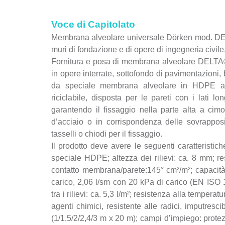
Voce di Capitolato
Membrana alveolare universale Dörken mod. DEL
muri di fondazione e di opere di ingegneria civile
Fornitura e posa di membrana alveolare DELTA®
in opere interrate, sottofondo di pavimentazioni
da speciale membrana alveolare in HDPE ad 
riciclabile, disposta per le pareti con i lati lo
garantendo il fissaggio nella parte alta a cimo
d’acciaio o in corrispondenza delle sovrappos
tasselli o chiodi per il fissaggio.
Il prodotto deve avere le seguenti caratteristic
speciale HDPE; altezza dei rilievi: ca. 8 mm; re
contatto membrana/parete:145° cm²/m²; capacità
carico, 2,06 l/sm con 20 kPa di carico (EN ISO 1
tra i rilievi: ca. 5,3 l/m²; resistenza alla tempera
agenti chimici, resistente alle radici, imputresc
(1/1,5/2/2,4/3 m x 20 m); campi d’impiego: prote