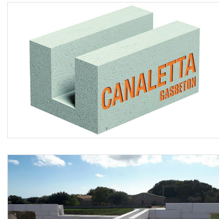
previo idoneo spessore copriferro o previa verifica analitica
di resistenza al fuoco dell’elemento).
Le lavorazioni devono attenersi scrupolosamente al
progetto esecutivo e alle disposizioni tecniche del Direttore
dei Lavori o della Committenza, conformandosi nella loro
realizzazione, a tutte le prescrizioni contenute
contrattualmente nel capitolato d'appalto.
Sono esclusi dal prezzo
il ponteggio esterno/interno oltre
l’altezza di 3,50 m, l’installazione di appositi pilastrini ed
irrigidimenti verticali armati in opera interni alla muratura
tipo BLOCCO FORATO EVOLUTION, l’intonacatura di
fondo con MULTICEM, la rasatura di fondo
INCOLLARASA con l’applicazione di eventuale rete
d’armatura, l’inserimento dell’armatura metallica e del
getto di completamento in calcestruzzo all’interno del
cassero ad U ottenuto con l’inserimento del BLOCCO
CANALETTA GASBETON (nei casi di luci molto grandi
sono previsti richiami d’armatura dal solaio superiore con