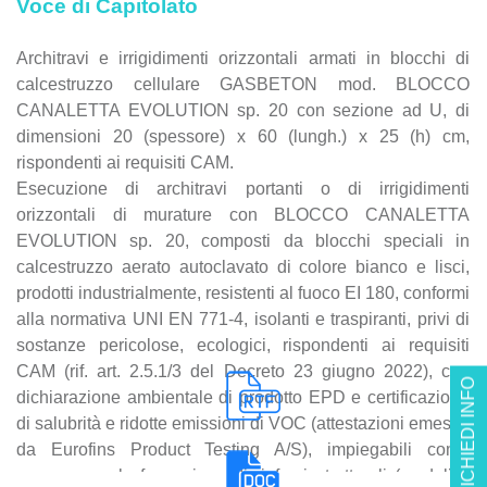
Voce di Capitolato
Architravi e irrigidimenti orizzontali armati in blocchi di
calcestruzzo cellulare GASBETON mod. BLOCCO
CANALETTA EVOLUTION sp. 20 con sezione ad U, di
dimensioni 20 (spessore) x 60 (lungh.) x 25 (h) cm,
rispondenti ai requisiti CAM.
Esecuzione di architravi portanti o di irrigidimenti
orizzontali di murature con BLOCCO CANALETTA
EVOLUTION sp. 20, composti da blocchi speciali in
calcestruzzo aerato autoclavato di colore bianco e lisci,
prodotti industrialmente, resistenti al fuoco EI 180, conformi
alla normativa UNI EN 771-4, isolanti e traspiranti, privi di
sostanze pericolose, ecologici, rispondenti ai requisiti
CAM (rif. art. 2.5.1/3 del Decreto 23 giugno 2022), con
RICHIEDI INFO
dichiarazione ambientale di prodotto EPD e certificazione
di salubrità e ridotte emissioni di VOC (attestazioni emesse
da Eurofins Product Testing A/S), impiegabili come
cassero per la formazione di rinforzi strutturali (cordoli e