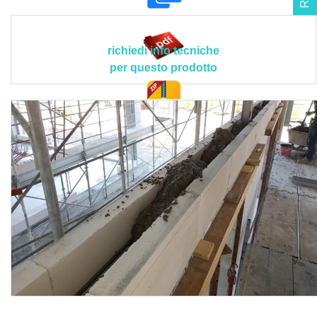
travetti in c.a. della sezione 100 x 190 mm), privi di
maschiatura sulla faccia verticale, uniti in orizzontale e tra
di loro verticalmente con stesura di strato sottile di
richiedi info tecniche
malta/collante speciale INCOLLARASA a prestazione
per questo prodotto
garantita.
Il prodotto deve rispettare le seguenti caratteristiche
tecniche peculiari: Blocco >> Spessore: 200 mm (± 2 mm);
doc. tec.
lunghezza: 600 mm (± 3 mm); altezza: 250 mm (± 2 mm);
spessore interno per cordolo in c.a.: 100 mm; altezza
interna per cordolo in c.a.: 190 mm EN 772-16; reazione al
fuoco (euroclasse): A1 (EN 771-4 p.to 5.11); massa
volumica a secco: 480 ± 50 kg/m³ (EN 772-13); peso
elemento a secco: 8,9 ± 5% kg; resistenza a compressione
cubica (fbk): ≥ 3,1 N/mm² (cat. I - EN 772-1); conducibilità
termica a secco (λ10,dry,unit.): 0,110 W/mK (EN 12667);
calore specifico (c): 1,0 kJ/kgK; coefficiente di resistenza
alla diffusione del vapore acqueo (µ): 5/10 (EN 1745 tab.
A.10); permeabilità al vapore acqueo (δa): 32 x 10-12
kg/msPa; resistenza al fuoco: EI 180 (prestazione garantita