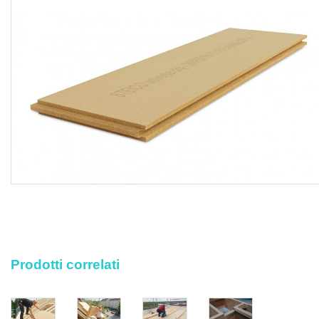
Le lavorazioni devono attenersi scrupolosamente al
progetto esecutivo e alle disposizioni tecniche del Direttore
dei Lavori o della Committenza, conformandosi nella loro
realizzazione, a tutte le prescrizioni contenute
contrattualmente nel capitolato d'appalto.
Sono esclusi dal prezzo la fornitura e posa di membrane
impermeabili traspiranti, le barriere al vapore antivento,
mentre sono compresi nel prezzo il trasporto dei materiali a
pie d'opera, gli sfridi, il sopralluogo preventivo per la
valutazione delle condizioni dell'area da isolare, la pulizia
della superficie da coibentare, il controllo che l'eventuale
supporto portante sia stagionato, asciutto, privo di crepe
e/o malformazioni e libero da detriti ed asperità che ne
compromettano la posa a regola d'arte, i campioni richiesti
dalla Direzione Lavori prima della fase esecutiva, la
Prodotti correlati
verifica da parte della D.LL. che gli interventi di montaggio
siano eseguiti esclusivamente da personale specializzato
ed autorizzato, la posa dei pannelli in fibra di legno a