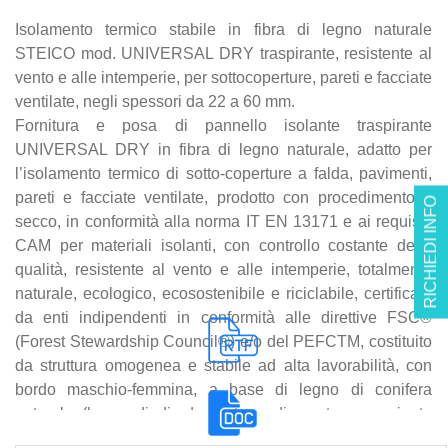
Isolamento termico stabile in fibra di legno naturale
STEICO mod. UNIVERSAL DRY traspirante, resistente al
vento e alle intemperie, per sottocoperture, pareti e facciate
ventilate, negli spessori da 22 a 60 mm.
Fornitura e posa di pannello isolante traspirante
UNIVERSAL DRY in fibra di legno naturale, adatto per
l’isolamento termico di sotto-coperture a falda, pavimenti,
pareti e facciate ventilate, prodotto con procedimento a
RICHIEDI INFO
secco, in conformità alla norma IT EN 13171 e ai requisiti
CAM per materiali isolanti, con controllo costante della
qualità, resistente al vento e alle intemperie, totalmente
naturale, ecologico, ecosostenibile e riciclabile, certificato
da enti indipendenti in conformità alle direttive FSC®
(Forest Stewardship Council®) e/o del PEFCTM, costituito
da struttura omogenea e stabile ad alta lavorabilità, con
bordo maschio-femmina, a base di legno di conifera
naturale (legno di diradamento o di scarto proveniente
dalle foreste di pino).