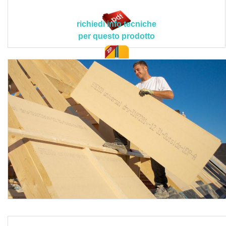
Il prodotto deve avere le seguenti caratteristiche tecnico-
prestazionali ed applicative peculiari > profilo:
richiedi info tecniche
maschio/femmina; dimensioni pannelli: 2.500 x 600 x 35,
per questo prodotto
40 (sp.) mm, 1.880 x 600 x 52, 60, 80, 100 (sp.) mm; classe
di reazione al fuoco: E (EN 13501-1); conducibilità termica
nominale: 0,045 W/mK (35, 40 mm) e 0,043 W/mK (52-100
doc. tec.
mm); densità: ca. 210 kg/m³ (35, 40 mm), ca. 180 kg/m³ (52-
100 mm); fattore di resistenza alla diffusione del vapore
acqueo (µ): 3; assorbimento d’acqua istantaneo: ≤ 1,0
kg/m²; calore specifico: 2.100 J/kgK (EN 12524);
sollecitazione a compressione per 10% di distorsione: 0,18
N/mm²; resistenza a compressione: 180 kPa; resistenza a
trazione: ≥ 25 kPa; resistenza specifica al flusso d’aria: ≥
100 (kPa*s)/m²; componenti: fibra di legno, resina PUR,
paraffina; campi d'impiego: isolamento termico esterno del
tetto, solaio o sottocopertura, coibentazione esterna della
parete (facciata ventilata) e di strutture con telai e tavole di
legno, isolamento termico di pavimenti (parte superiore) al
di sotto del massetto.