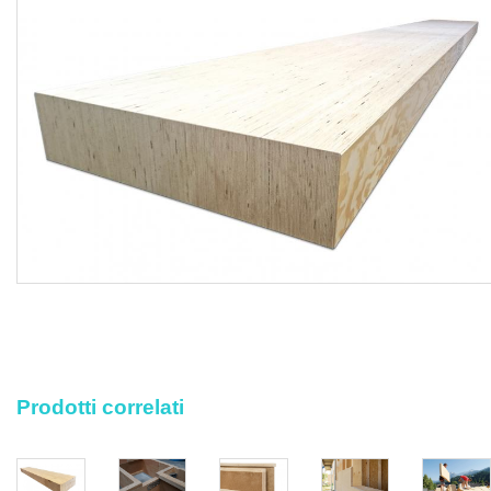
progetto esecutivo e alle disposizioni tecniche del Direttore
dei Lavori o della Committenza, conformandosi nella loro
realizzazione, a tutte le prescrizioni contenute
contrattualmente nel capitolato d'appalto.
Sono esclusi dal prezzo il pretrattamento con due mani
date a pennello od a spruzzo di impregnante idrorepellente
fungo-battericida conforme alle norme DIN 68.800 nel
colore a scelta del cliente, il progetto strutturale con i
calcoli statici eseguiti secondo le norme vigenti da
professionista autorizzato e abilitato, mentre sono
compresi nel prezzo il trasporto dei materiali a pie d'opera,
gli sfridi, il sopralluogo preventivo per la valutazione delle
condizioni della struttura esistente, i campioni richiesti
dalla Direzione Lavori prima della fase esecutiva, la
verifica da parte della D.LL. che gli interventi di montaggio
Prodotti correlati
siano eseguiti esclusivamente da personale specializzato
ed autorizzato, il montaggio degli elementi costruttivi in
legno, la formazione di fori e fresature per i necessari