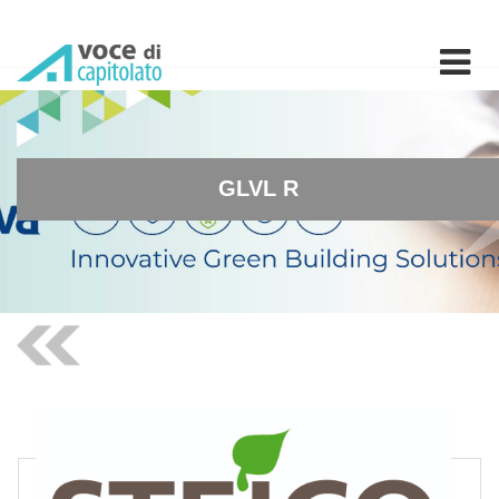
GLVL R - Elementi costrutt
GLVL R