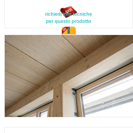
previsto dalla normativa EN 301.
Il prodotto deve avere le seguenti caratteristiche tecnico-
richiedi info tecniche
prestazionali ed applicative peculiari > dimensioni:
per questo prodotto
altezza: fino a 400 mm, larghezza: fino a 960 mm,
lunghezza: fino a 18 m; resistenza a flessione parallela:
44,0 N/mm²; resistenza a compressione ortogonale: 7,5
doc. tec.
N/mm²; resistenza a taglio parallelo: 4,6 N/mm²; modulo
elastico parallelo: 14.000 N/mm²; densità: 480 kg/m³;
classe di emissione per la formaldeide: 0,03 ppm (E1);
classe per il comportamento al fuoco: D-s1, d0; utilizzabile
in classe di servizio 1 e 2 (Eurocodice 5 - EN 1995-1-1),
nessun rischio causato da umidità e insetti e nessun
trattamento chimico necessario; alta resistenza a
compressione per applicazioni a coltello; trasferimento del
carico verticale assicurato dalla presenza degli strati
trasversali (cordoli perimetrali); appoggio puntuale
realizzabile nel piano di installazione senza ricorrere a
piatti d’acciaio (travi di solai).
Le lavorazioni devono attenersi scrupolosamente al