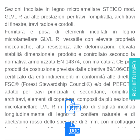
Sezioni incollate in legno microlamellare STEICO mod.
GLVL R ad alte prestazioni per travi, rompitratta, architravi
di finestre, travi radice e cordoli.
Fornitura e posa di elementi incollati in legno
microlamellare GLVL R, versatile con elevate proprietà
meccaniche, alta resistenza alle deformazioni, elevata
stabilità dimensionale, prodotto e controllato secondo la
normativa armonizzata EN 14374, con marcatura CE per i
RICHIEDI INFO
prodotti da costruzione prevista dalla direttiva 89/106/CEE,
certificato da enti indipendenti in conformità alle direttive
FSC® (Forest Stewardship Council®) e/o del PEFCTM,
adatto per travi principali e secondarie, rompitratta,
architravi, elementi di copertura, composti da più sezioni in
microlamellare LVL R in multistrato di sfogliati incollati
longitudinalmente di legno di conifera naturale e di
abete/pino rosso dello spessore di 3 mm, con incollaggio
fenolico impermeabile ed impregnato con prodotti ad
azione protettiva e funghicida omologate secondo quanto