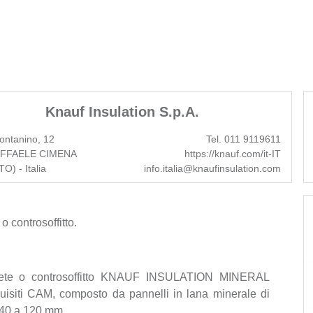
Knauf Insulation S.p.A.
ontanino, 12
Tel. 011 9119611
FFAELE CIMENA
https://knauf.com/it-IT
O) - Italia
info.italia@knaufinsulation.com
 controsoffitto.
parete o controsoffitto KNAUF INSULATION MINERAL
isiti CAM, composto da pannelli in lana minerale di
 40 a 120 mm.