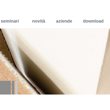
ento termo-acustico a par
seminari
novità
aziende
download