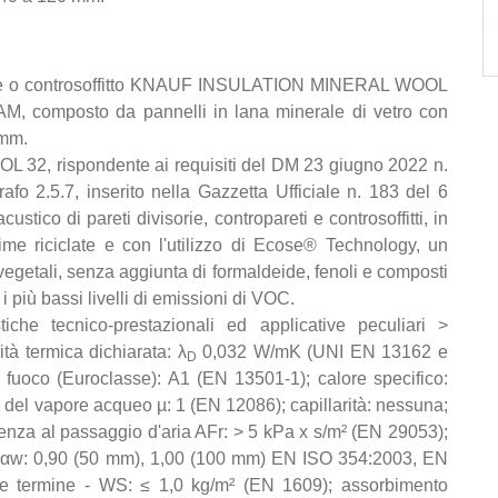
arete o controsoffitto KNAUF INSULATION MINERAL WOOL
AM, composto da pannelli in lana minerale di vetro con
 mm.
L 32, rispondente ai requisiti del DM 23 giugno 2022 n.
fo 2.5.7, inserito nella Gazzetta Ufficiale n. 183 del 6
stico di pareti divisorie, contropareti e controsoffitti, in
ime riciclate e con l'utilizzo di Ecose® Technology, un
vegetali, senza aggiunta di formaldeide, fenoli e composti
 i più bassi livelli di emissioni di VOC.
tiche tecnico-prestazionali ed applicative peculiari >
tà termica dichiarata: λ
0,032 W/mK (UNI EN 13162 e
D
fuoco (Euroclasse): A1 (EN 13501-1); calore specifico:
del vapore acqueo µ: 1 (EN 12086); capillarità: nessuna;
enza al passaggio d'aria AFr: > 5 kPa x s/m² (EN 29053);
to αw: 0,90 (50 mm), 1,00 (100 mm) EN ISO 354:2003, EN
e termine - WS: ≤ 1,0 kg/m² (EN 1609); assorbimento