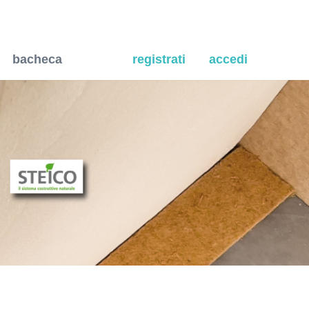
ete, controparete o contr
bacheca
registrati
accedi