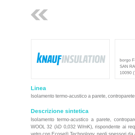
borgo F
SAN RA
10090 (T
Linea
Isolamento termo-acustico a parete, controparete o
Descrizione sintetica
Isolamento termo-acustico a parete, contro
WOOL 32 (λD 0,032 W/mK), rispondente ai requ
vetro con Ecose® Technology, negli spessori da