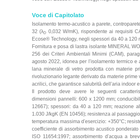
Voce di Capitolato
Isolamento termo-acustico a parete, controp
32 (λ
0,032 W/mK), rispondente ai requisiti C
D
Ecose® Technology, negli spessori da 40 a 120
Fornitura e posa di lastra isolante MINERAL WOO
256 dei Criteri Ambientali Minimi (CAM), paragra
agosto 2022, idonea per l'isolamento termico e acu
lana minerale di vetro prodotta con materie pr
rivoluzionario legante derivato da materie prime 
acrilici, che garantisce salubrità dell'aria indoor e
Il prodotto deve avere le seguenti caratteris
dimensioni pannelli: 600 x 1200 mm; conducibili
12667); spessori: da 40 a 120 mm; reazione al 
1.030 J/kgK (EN 10456); resistenza al passaggio 
temperatura massima d'esercizio: +350°C; resist
coefficiente di assorbimento acustico pondera
ISO 11654:1997; assorbimento d'acqua a brev