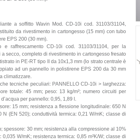
diante a soffitto Wavin Mod. CD-10i cod. 31103/31104,
tituito da rivestimento in cartongesso (15 mm) con tubo
stere EPS 200 (30 mm).
to e raffrescamento CD-10i cod. 31103/31104, per la
esi a secco, completo di rivestimento in cartongesso fresato
istrato in PE-RT tipo II da 10x1,3 mm (lo strato centrale è
ppiato ad un pannello in polistirene EPS 200 da 30 mm
a climatizzare.
istiche tecniche peculiari: PANNELLO CD-10i > larghezza:
re totale: 45 mm; peso: 13 kg/m²; numero circuiti per
 d’acqua per pannello: 0,95, 1,89 l.
re: 15 mm; resistenza a flessione longitudinale: 650 N
0 N (EN 520); conduttività termica: 0,21 W/mK; classe di
o; spessore: 30 mm; resistenza alla compressione al 10%
a: 0,035 W/mK; resistenza termica: 0,85 m²K/W; classe di