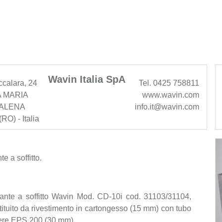
Wavin Italia SpA
ccalara, 24
Tel. 0425 758811
 MARIA
www.wavin.com
ALENA
info.it@wavin.com
RO) - Italia
e a soffitto.
iante a soffitto Wavin Mod. CD-10i cod. 31103/31104,
ituito da rivestimento in cartongesso (15 mm) con tubo
stere EPS 200 (30 mm).