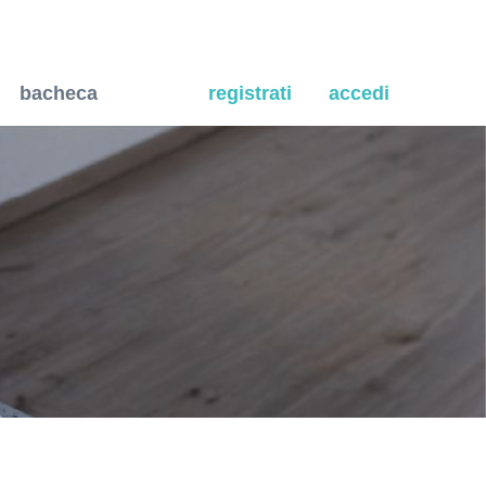
riscaldamento radiante a s
bacheca
registrati
accedi