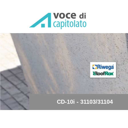
CD-10i - 31103/31104 - Si
CD-10i - 31103/31104