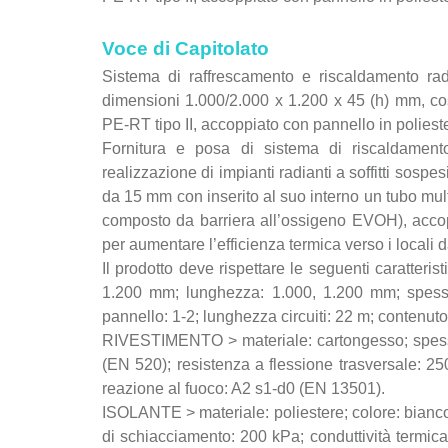
Voce di Capitolato
Sistema di raffrescamento e riscaldamento ra
dimensioni 1.000/2.000 x 1.200 x 45 (h) mm, cos
PE-RT tipo II, accoppiato con pannello in polie
Fornitura e posa di sistema di riscaldamen
realizzazione di impianti radianti a soffitti sosp
da 15 mm con inserito al suo interno un tubo mult
composto da barriera all’ossigeno EVOH), acco
per aumentare l’efficienza termica verso i locali d
Il prodotto deve rispettare le seguenti caratter
1.200 mm; lunghezza: 1.000, 1.200 mm; spesso
pannello: 1-2; lunghezza circuiti: 22 m; contenuto
RIVESTIMENTO > materiale: cartongesso; spesso
(EN 520); resistenza a flessione trasversale: 25
reazione al fuoco: A2 s1-d0 (EN 13501).
ISOLANTE > materiale: poliestere; colore: bianc
di schiacciamento: 200 kPa; conduttività termic