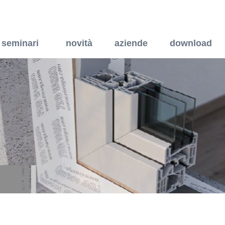
stema di raffrescamento e 
seminari
novità
aziende
download