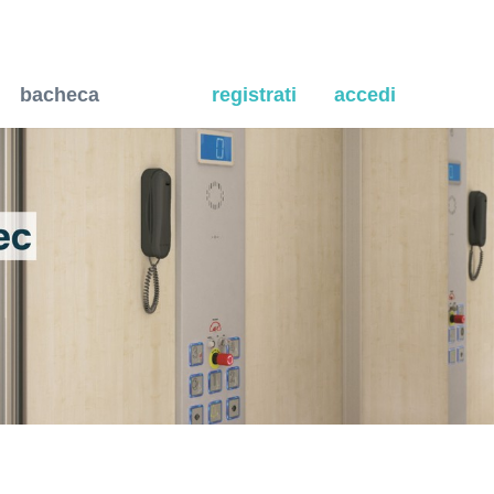
i di riscaldamento e raffr
bacheca
registrati
accedi