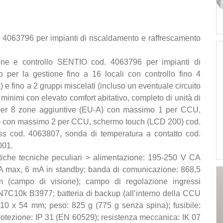
 4063796 per impianti di riscaldamento e raffrescamento
ione e controllo SENTIO cod. 4063796 per impianti di
o per la gestione fino a 16 locali con controllo fino 4
 e fino a 2 gruppi miscelati (incluso un eventuale circuito
minimi con elevato comfort abitativo, completo di unità di
e per 8 zone aggiuntive (EU-A) con massimo 1 per CCU,
FR) con massimo 2 per CCU, schermo touch (LCD 200) cod.
ss cod. 4063807, sonda di temperatura a contatto cod.
001.
istiche tecniche peculiari > alimentazione: 195-250 V CA
 A max, 6 mA in standby; banda di comunicazione: 868,5
 (campo di visione); campo di regolazione ingressi
N7C10k B3977; batteria di backup (all’interno della CCU
110 x 54 mm; peso: 825 g (775 g senza spina); fusibile:
otezione: IP 31 (EN 60529); resistenza meccanica: IK 07