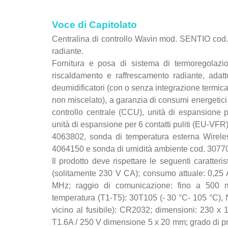
Voce di Capitolato
Centralina di controllo Wavin mod. SENTIO cod.
radiante.
Fornitura e posa di sistema di termoregolaz
riscaldamento e raffrescamento radiante, adatt
deumidificatori (con o senza integrazione termica)
non miscelato), a garanzia di consumi energetici 
controllo centrale (CCU), unità di espansion
unità di espansione per 6 contatti puliti (EU-V
4063802, sonda di temperatura esterna Wirele
4064150 e sonda di umidità ambiente cod. 3077
Il prodotto deve rispettare le seguenti caratter
(solitamente 230 V CA); consumo attuale: 0,25
MHz; raggio di comunicazione: fino a 500 m
temperatura (T1-T5): 30T105 (- 30 °C- 105 °C), 
vicino al fusibile): CR2032; dimensioni: 230 x 
T1.6A / 250 V dimensione 5 x 20 mm; grado di pr