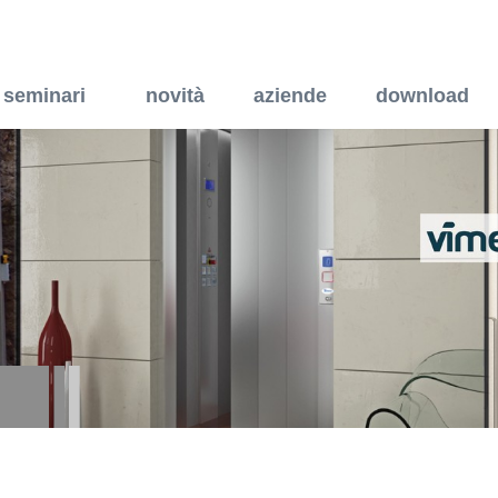
i di controllo per impiant
seminari
novità
aziende
download