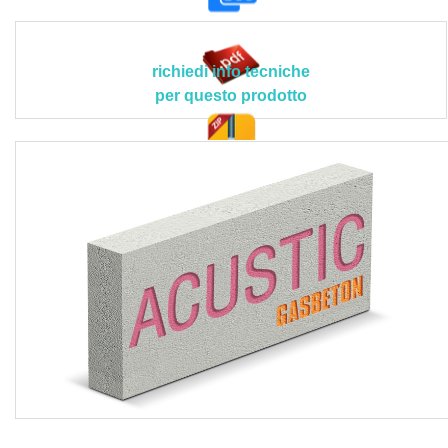
Il prodotto deve rispettare le seguenti caratteristiche
tecniche peculiari:
- Blocco >> L: liscio; spessore: 120 mm (± 2 mm);
richiedi info tecniche
lunghezza: 600 mm (± 3 mm) EN 772-16; altezza: 250 mm
per questo prodotto
(± 2 mm); reazione al fuoco (euroclasse): A1 (EN 771-4
p.to 5.11); massa volumica a secco: 630 ± 50 kg/m³ (EN
772-13); peso elemento a secco: 11,3 ± 0,3 kg; resistenza
doc. tec.
a compressione media (f
): ≥ 3,7 N/mm² (cat. I); resistenza
m
a compressione caratteristica (f
): ≥ 2,5 N/mm² (cat. I);
bk
resistenza a compressione ortogonale (f
): ≥ 3,8 N/mm²
bk
(cat. I); resistenza a compressione normalizzata (f
): ≥ 5,4
b
N/mm² (cat. I); conducibilità termica a secco (λ
10,dry,unit.):
0,156 W/mK (EN 12667); calore specifico (c): 1,0 kJ/kgK;
coefficiente di resistenza alla diffusione del vapore acqueo
(µ): 5/10 (EN 1745 tab. A.10); permeabilità al vapore
acqueo: 32x10-12 kg/msPa.
- Muratura >> resistenza al fuoco: EI 90; densità media
muratura (W): 670 ± 60 kg/m³; stabilità dimensionale per
umidità: ≤ 0,042 mm/m; trasmittanza termica (U): 1,06