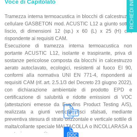
RICHIEDI INFO
Voce di Capitolato
Tramezza interna termoacustica in blocchi di calcestruzzo
cellulare GASBETON mod. ACUSTIC L12 a giunto sottile
liscio, di dimensioni 12 (sp.) x 60 (L) x 25 (H) cm,
rispondente ai requisiti CAM.
Esecuzione di tramezza interna termoacustica non
portante ACUSTIC L12, isolante e traspirante, priva di
sostanze pericolose composta da blocchi in calcestruzzo
aerato autoclavato, ecologici, resistenti al fuoco EI 90,
conformi alla normativa UNI EN 771-4, rispondenti ai
requisiti CAM (rif. art. 2.5.1/3 del Decreto 23 giugno 2022),
con dichiarazione ambientale di prodotto EPD e
certificazione di salubrità e ridotte emissioni di VOC
(attestazioni emesse da Eurofins Product Testing A/S),
realizzata a giunti verticali lisci sfalsati, mediante
preventiva stesura di strato orizzontale e verticale sottile di
malta/collante speciale MALTACOLLA o INCOLLARASA a
prestazione garantita.