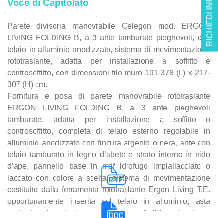
RICHIEDI INFO
Voce di Capitolato
(L) x 217-307 (H) cm.
Parete divisoria manovrabile Celegon mod. ERGON
LIVING FOLDING B, a 3 ante tamburate pieghevoli, con
telaio in alluminio anodizzato, sistema di movimentazione
rototraslante, adatta per installazione a soffitto e
controsoffitto, con dimensioni filo muro 191-378 (L) x 217-
307 (H) cm.
Fornitura e posa di parete manovrabile rototraslante
ERGON LIVING FOLDING B, a 3 ante pieghevoli
tamburate, adatta per installazione a soffitto o
controsoffitto, completa di telaio esterno regolabile in
alluminio anodizzato con finitura argento o nera, ante con
telaio tamburato in legno d’abete e strato interno in nido
d’ape, pannello base in mdf idrofugo impiallacciato o
laccato con colore a scelta, sistema di movimentazione
costituito dalla ferramenta rototraslante Ergon Living T.E.
opportunamente inserita sul telaio in alluminio, asta
verticale di rotazione in acciaio Fe37 calibrata e