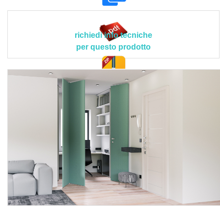
predisposta per la regolazione ortogonale, guida di
scorrimento in alluminio installata nello speciale telaio di
alluminio e dotata di un sistema di regolazione telescopico
richiedi info tecniche
che ne agevola la precisione nel montaggio, carrelli
per questo prodotto
speciali per lo scorrimento orizzontale delle ante
pieghevoli con piastra regolabile, ammortizzatori
ispezionabili e occultati nel binario che rallentano il
doc. tec.
movimento delle ante nella fase finale di apertura, coppia
di cerniere Folding in acciaio inox oppure verniciato per il
collegamento delle due ante, sistema di sblocco rapido
magnetico Push&go dell’anta secondaria, maniglie
incassate a filo anta tipo “scivola” in alluminio/nylon/inox,
sistema di chiusura delle ante, kit di fissaggio.
Il prodotto deve avere le seguenti caratteristiche tecniche,
funzionali e prestazionali peculiari > dimensione luce foro
muro: da 1910 a 3780 mm; larghezza anta singola: da 670
a 1200 mm (prima anta), da 530 a 1200 mm (ante restanti);
altezza massima vano: 310 cm; spessore complessivo
anta in legno: 40-55 mm; peso limite ante pieghevoli: 50 kg