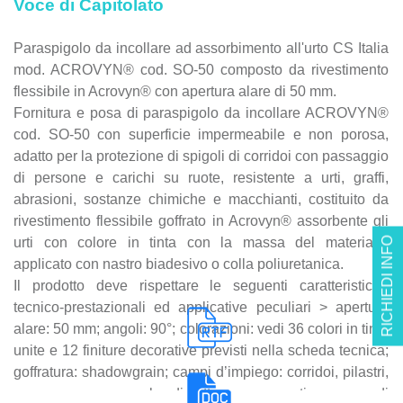
Voce di Capitolato
Paraspigolo da incollare ad assorbimento all'urto CS Italia
mod. ACROVYN® cod. SO-50 composto da rivestimento
flessibile in Acrovyn® con apertura alare di 50 mm.
Fornitura e posa di paraspigolo da incollare ACROVYN®
cod. SO-50 con superficie impermeabile e non porosa,
adatto per la protezione di spigoli di corridoi con passaggio
di persone e carichi su ruote, resistente a urti, graffi,
abrasioni, sostanze chimiche e macchianti, costituito da
rivestimento flessibile goffrato in Acrovyn® assorbente gli
urti con colore in tinta con la massa del materiale,
RICHIEDI INFO
applicato con nastro biadesivo o colla poliuretanica.
Il prodotto deve rispettare le seguenti caratteristiche
tecnico-prestazionali ed applicative peculiari > apertura
alare: 50 mm; angoli: 90°; colorazioni: vedi 36 colori in tinte
unite e 12 finiture decorative previsti nella scheda tecnica;
goffratura: shadowgrain; campi d’impiego: corridoi, pilastri,
aree ascensore, sale di attesa e reception, aree di