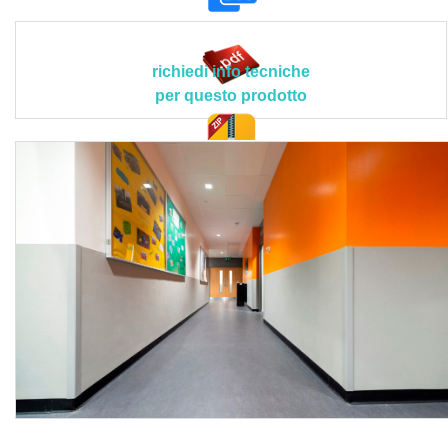
ristorazione e sale da pranzo; misurazione: sviluppo lungo
l’asse del manufatto; tutti i materiali Acrovyn sono privi di
bisfenolo A (BPA), sostanze persistenti, piombo, cadmio,
richiedi info tecniche
mercurio e cromo esavalente secondo Direttiva RoHs,
per questo prodotto
sostanze bioaccumulabili e tossiche (PBT) e ritardanti di
fiamma alogenati o bromurati, materiale batteriostatico
secondo norma EN ISO 846; indoor air quality:
doc. tec.
certificazione A+ (testati a norma ISO 16000 per le
emissioni di composti organici volatili); altre certificazioni:
rivestimento con reazione al fuoco B,s2-d0 secondo norme
europee, BREEAM (metodo di valutazione della
sostenibilità leader a livello mondiale per progetti di
masterplanning, infrastrutture ed edifici, LEED (Leadership
in Energy and Environmental Design; è il sistema di
valutazione degli edifici ecologici più diffuso al mondo).
Le lavorazioni devono attenersi scrupolosamente al
progetto esecutivo e alle disposizioni tecniche del Direttore
dei Lavori o della Committenza, conformandosi nella loro
realizzazione, a tutte le prescrizioni contenute