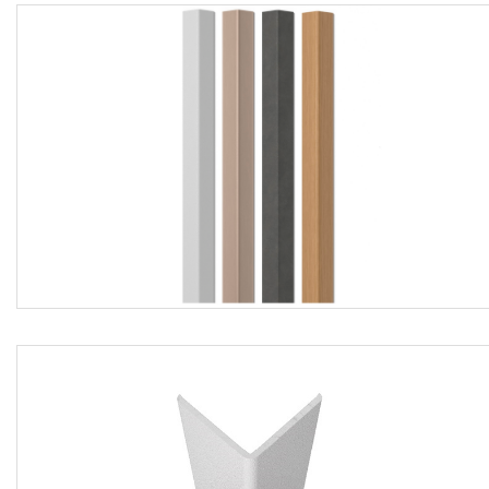
contrattualmente nel capitolato d'appalto.
Sono esclusi dal prezzo gli eventuali paraspigoli con
profilo in alluminio, gli eventuali corrimani e lastre
protettive a parete, mentre s'intendono compresi la
fornitura ed il trasporto dei materiali a piè d'opera,
l'esecuzione a regola d'arte secondo norma UNI EN 913, il
sopralluogo preventivo per la valutazione delle condizioni
della parete interessata, la pulizia della superficie di posa,
il controllo che il supporto di posa sia perfettamente coeso,
aderente, solido, stabile, liscio, stagionato, asciutto, libero
da detriti ed asperità che ne compromettano la perfetta
aderenza con lo stesso, il fissaggio del paraspigolo
mediante utilizzo di nastro biadesivo o colla in cartucce, la
presentazione dei campioni richiesti dalla Direzione Lavori
prima della fase esecutiva, la verifica da parte della D.LL.
che gli interventi di posa siano eseguiti esclusivamente da
personale specializzato ed autorizzato, i ponteggi
interni/esterni fino ad un'altezza di 3,50 mt, tutti gli oneri