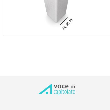
connessi con l’installazione e la gestione fino
all’ultimazione lavori, tutte le prestazioni e
somministrazioni occorrenti fino al collaudo finale, i
materiali accessori e di consumo, la minuteria e gli sfridi
senza che questi vengano compensati a parte, gli oneri per
le preventive prove di qualità di tutti i materiali forniti, la
consegna completa della documentazione tecnica del
prodotto, le opere provvisionali, la pulizia dell’area oggetto
dell’intervento con l'asportazione di detriti e materiale di
risulta, il trasporto delle macerie al piano di carico con lo
sgombero e trasporto alle pubbliche discariche, i
corrispettivi per diritti di discarica, nonché ogni altra
prestazione accessoria occorrente per eseguire l'opera a
regola d'arte.