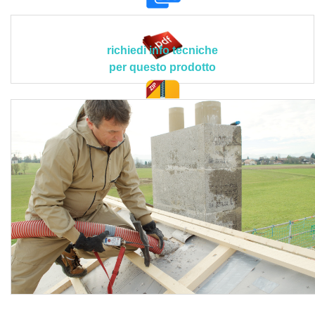
all’assestamento anche con elevati spessori di isolamento
grazie alla struttura a fibre lunghe.
Il prodotto deve avere le seguenti caratteristiche tecnico-
richiedi info tecniche
prestazionali ed applicative peculiari > materiali presenti:
per questo prodotto
fibra di legno, fiocchi di cellulosa, ritardante di fiamma;
conducibilità termica dichiarata: λD 0,039 W/mK; classe di
reazione al fuoco: E (UNI EN 13501-1); densità
doc. tec.
consigliata: ca. 32 kg/m³ (insufflaggio aperto ultimo piano),
ca. 42 - 60 kg/m³ (insufflaggio in cavità per copertura,
parete e solaio); fattore di resistenza alla diffusione del
vapore acqueo µ: 1-3 (EN 12086); calore specifico: 2.100
J/kgK (EN 10456); campi d'impiego: coibentazione di
intercapedini in loco, prefabbricazione di moduli per pareti
e solai a riempimento, risanamento di solai e pavimenti.
Le lavorazioni devono attenersi scrupolosamente al
progetto esecutivo e alle disposizioni tecniche del Direttore
dei Lavori o della Committenza, conformandosi nella loro
realizzazione, a tutte le prescrizioni contenute
contrattualmente nel capitolato d'appalto.