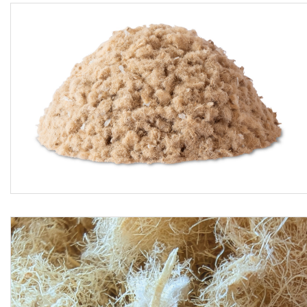
Sono esclusi dal prezzo l'eventuale formazione del
massetto di sottofondo con relativo strato di separazione in
polietilene nel caso di posa su solai pedonabili, il calcolo
termo-igrometrico dinamico relativo alla stratigrafia
esecutiva per evitare la formazione di eventuali condense
interstiziali, mentre s'intendono compresi nel prezzo il
trasporto dei materiali a piè d'opera, gli sfridi, il sopralluogo
preventivo per la valutazione delle condizioni dell'area da
isolare, la pulizia della superficie da coibentare, il controllo
che l'eventuale supporto di posa sia stagionato, asciutto,
privo di crepe e/o malformazioni e libero da detriti che ne
compromettano l'efficacia prestazionale, il controllo delle
cavità da insufflare al fine di soddisfare i requisiti di alta
qualità, la presentazione dei campioni richiesti dalla
Direzione Lavori prima della fase esecutiva, la verifica da
parte della D.LL. che gli interventi di posa siano eseguiti
esclusivamente da personale specializzato ed autorizzato,
la sigillatura preventiva di tutti i fori e aperture al fine di