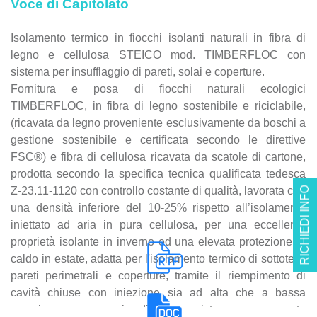
Voce di Capitolato
Isolamento termico in fiocchi isolanti naturali in fibra di
legno e cellulosa STEICO mod. TIMBERFLOC con
sistema per insufflaggio di pareti, solai e coperture.
Fornitura e posa di fiocchi naturali ecologici
TIMBERFLOC, in fibra di legno sostenibile e riciclabile,
(ricavata da legno proveniente esclusivamente da boschi a
gestione sostenibile e certificata secondo le direttive
FSC®) e fibra di cellulosa ricavata da scatole di cartone,
prodotta secondo la specifica tecnica qualificata tedesca
Z-23.11-1120 con controllo costante di qualità, lavorata con
RICHIEDI INFO
una densità inferiore del 10-25% rispetto all’isolamento
iniettato ad aria in pura cellulosa, per una eccellente
proprietà isolante in inverno ed una elevata protezione al
caldo in estate, adatta per l'isolamento termico di sottotetti,
pareti perimetrali e coperture, tramite il riempimento di
cavità chiuse con iniezione sia ad alta che a bassa
pressione, a garanzia di una resistenza permanente