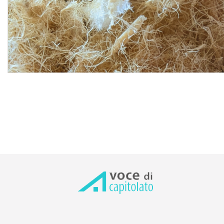
creare una camera d'aria riempibile (nel caso di
intercapedini a parete e coperture), l'eventuale esecuzione
di fori posizionati ad una distanza tra loro di ca. 80 cm per
permettere l'inserimento della fibra di legno mediante il
sistema per insufflaggio, la relativa chiusura finale dei fori
utilizzati per l'inserimento del materiale isolante
impiegando tappi di tenuta in fibra di legno omogenea
idrofobizzata con profilo conico dentato per un facile
montaggio e una tenuta sicura, le eventuali opere
provvisionali interne, tutti gli oneri connessi con
l'installazione e la gestione fino all'ultimazione lavori, tutte
le prestazioni e somministrazioni occorrenti fino al
collaudo finale, i materiali accessori e di consumo, la
minuteria e gli sfridi senza che questi vengano compensati
a parte, gli oneri per le preventive prove di qualità di tutti i
materiali forniti, la consegna completa della
documentazione tecnica del prodotto, le opere
provvisionali, la pulizia finale con l'asportazione di detriti e
polvere, il trasporto delle macerie al piano di carico con lo