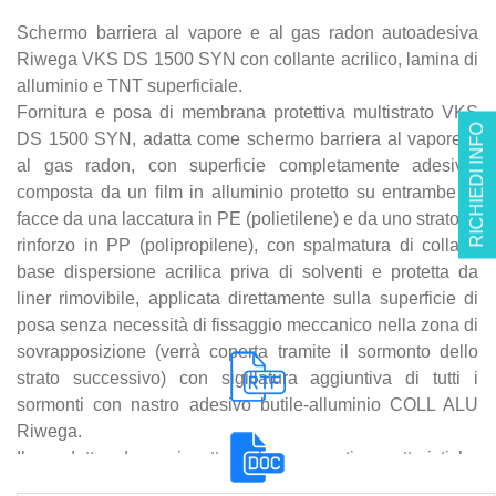
Schermo barriera al vapore e al gas radon autoadesiva
Riwega
VKS DS 1500 SYN con collante acrilico, lamina di
alluminio e TNT superficiale.
Fornitura e posa di membrana protettiva multistrato VKS
RICHIEDI INFO
DS 1500 SYN, adatta come schermo barriera al vapore e
al gas radon, con superficie completamente adesiva,
composta da un film in alluminio protetto su entrambe le
facce da una laccatura in PE (polietilene) e da uno strato di
rinforzo in PP (polipropilene), con spalmatura di colla a
base dispersione acrilica priva di solventi e protetta da
liner
rimovibile, applicata direttamente sulla superficie di
posa senza necessità di fissaggio meccanico nella zona di
sovrapposizione (verrà coperta tramite il sormonto dello
strato successivo) con sigillatura aggiuntiva di tutti i
sormonti con nastro adesivo butile-alluminio COLL ALU
Riwega
.
Il prodotto deve rispettare le seguenti caratteristiche
tecniche peculiari > materiale: PP.PE.ALU.PE.PP; massa