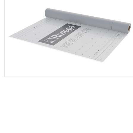
asciutta e priva di polveri e grassi, i rilievi preventivi della
soletta o parete da rivestire, la verifica della perfetta
regolarità ed uniformità della superficie sulla quale verrà
posata la membrana, la verifica da parte della D.LL. che gli
interventi di posa siano eseguiti esclusivamente da
personale specializzato ed autorizzato, i campioni richiesti
dalla direzione lavori prima della fase esecutiva, la pulizia
dei sottofondi rimuovendo zone affilate o appuntite ed
eventuali residui di malta, il livellamento dei fori e le
sporgenze presenti sulla superficie, lo srotolamento e
allineamento della membrana accertandosi che non vi
siano successive deformazioni e/o rigonf
Riwega
per
stabilizzare la superficie, l’eventuale posa di guarnizione
punto chiodo o nastro continuo TIP KONT (in alternativa
nastro biadesivo butilico con funzione auto-sigillante al
chiodo TAPE 2 BU 50) per fissaggi destinati alla posa di
profili metallici o in legno destinati al supporto di
pannellature di finitura interna, i pezzi speciali, le