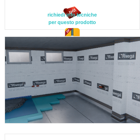
areica: 235 g/m² (± 10 g/m²); resistenza a trazione
longitudinale: 170 N/50mm (± 30 N/50mm) / EN 12311-1;
richiedi info tecniche
resistenza a trazione trasversale: 110 N/50mm (± 30
per questo prodotto
N/50mm) / EN 12311-1; valore
Sd
: > 1500 m; coefficiente
di diffusione gas radon: 1,64 x 10-14 m²/s; impermeabilità
all’acqua: superato; reazione al fuoco: classe E; resistenza
doc. tec.
alla temperatura: -40 °C / +100 °C; temperatura di
lavorazione: +5 °C / +40 °C; classe UNI 11470:2015: A.
Le lavorazioni devono rispettare scrupolosamente quanto
contenuto nel progetto esecutivo, in conformità alle
disposizioni tecniche del Direttore dei Lavori o della
Committenza, ed in quanto stabilito contrattualmente nel
capitolato speciale d'appalto.
Sono esclusi dal prezzo la posa degli altri strati funzionali
in abbinamento alla membrana (terreni compattati, solette,
magroni e isolamenti), mentre sono compresi nel prezzo la
fornitura dei materiali a piè d'opera, il trasporto con
eventuale carico in alto, la pulizia preventiva della
superficie da rivestire controllando che la stessa sia