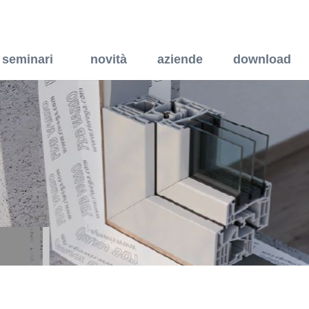
chermo barriera al vapore
seminari
novità
aziende
download