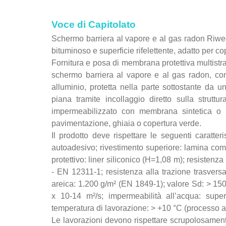
Voce di Capitolato
Schermo barriera al vapore e al gas radon R
bituminoso e superficie rifelettente, adatto per co
Fornitura e posa di membrana protettiva multi
schermo barriera al vapore e al gas radon, com
alluminio, protetta nella parte sottostante da u
piana tramite incollaggio diretto sulla struttu
impermeabilizzato con membrana sintetica o b
pavimentazione, ghiaia o copertura verde.
Il prodotto deve rispettare le seguenti caratter
autoadesivo; rivestimento superiore: lamina com
protettivo: liner siliconico (H=1,08 m); resiste
- EN 12311-1; resistenza alla trazione trasv
areica: 1.200 g/m² (EN 1849-1); valore Sd: > 150
x 10-14 m²/s; impermeabilità all’acqua: sup
temperatura di lavorazione: > +10 °C (processo a
Le lavorazioni devono rispettare scrupolosament