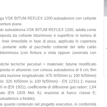
iwega VSK BITUM REFLEX 1200 autoadesivo con collante
perture piane.
strato autoadesiva VSK BITUM REFLEX 1200, adatta come
posta da collante bituminoso e superficie in lamina di
n liner rimovibile in fase di posa, applicata in copertura
ra portante sotto al pacchetto coibente del tetto caldo
ituminosa (con finitura a vista oppure zavorrata con
istiche tecniche peculiari > materiale: bitume modificato
posita in alluminio con cimosa autoadesiva di 6 cm; film
nza alla trazione longitudinale: 470 N/50mm (± 100 N/50mm)
ersale: 320 N/50mm (± 100 N/50mm) - EN 12311-1; massa
0 m (EN 1931); coefficiente di diffusione gas radon: 1,64
erato (EN 1928 Met. A); reazione al fuoco: classe E;
utoadesivo a freddo).
e quanto contenuto nel progetto esecutivo, in conformità