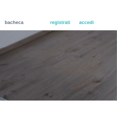
 e al gas radon.
bacheca
registrati
accedi