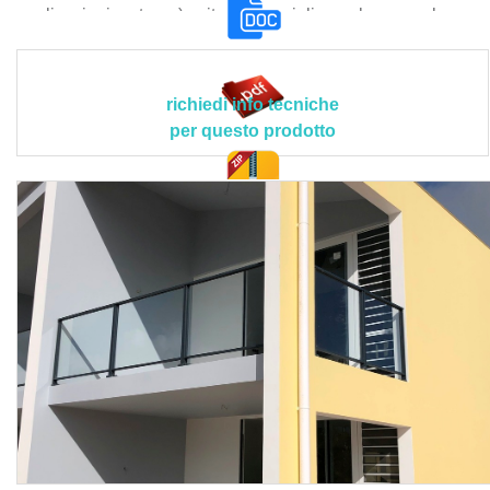
applicazioni esterne), viterie speciali per legno o barre
filettate (le sezioni dei tasselli e/o delle viterie cambiano a
seconda delle tipologie dei profili, della prestazione e del
tipo di materiale della superficie di ancoraggio dei supporti
richiedi info tecniche
laterali), montanti verticali a sezione rettangolare 60x15
per questo prodotto
mm in alluminio spazzolato anodizzato o verniciato a
polvere, rotaie di vetro (inferiore e superiore) in alluminio
spazzolato anodizzato o verniciato a polvere (inclusi
doc. tec.
adattatori e guarnizioni per vetro posizionate all’interno
della scanalatura delle stesse), vetri Q-GLASS stratificati,
temperati e laminati di sicurezza con bordi levigati
arrotondati dello spessore di 8,76 mm inseriti centralmente
all’interno della rotaia, corrimano in alluminio spazzolato
anodizzato o verniciato a polvere a sezione rettangolare
70 x 26 mm con leggero arrotondamento sulla parte
superiore, connettori corrimani con relative flange di
copertura in plastica colorata, tappi terminali per corrimano
in alluminio spazzolato anodizzato o verniciato a polvere.
Il prodotto deve rispettare le seguenti caratteristiche