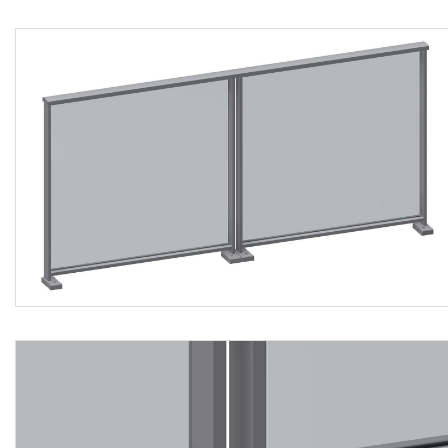
tecnico-prestazionali ed applicative peculiari > tipologia di
fornitura: moduli preassemblati in produzione; tipologia
montaggio: sopra soletta o sul frontalino laterale; materiale
struttura: alluminio grezzo; finitura: spazzolato anodizzato
(25 µm), verniciato a polvere RAL 7016 (su richiesta anche
nero, opaco, grana RAL 9005); colorazioni flange di
copertura connettori: grigio alluminio RAL 9006, grigio
antracite RAL 7016, nero RAL 9005; resistenza al fuoco
struttura in alluminio: classe A1 (EN 13501-1); saldabilità:
nel rispetto della norma EN 755-2; tipi di tamponature: a
vetro, con barre verticali, con pannello in lamiera forata;
dimensioni montanti: 60 x 15 mm; dimensione flangia a
pavimento: 129 x 65 x 26 (H) mm; dimensioni rotaia: 56 x
17,5 mm; larghezza scanalatura interna rotaia: 14 mm;
dimensioni corrimano: 70 x 26 mm (mod. 5950); altezza
ringhiera/altezza montanti (mm): 900/865, 1.000/965,
1.100/1.065, 1.200/1.165; tipologie applicative: balconi,
ballatoi, passerelle, divisori, balconi alla francese; altezza