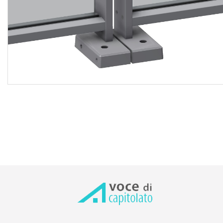
complessiva parapetto prescelto: 100 cm (tra pavimento e
sommità corrimano); spessore vetro stratificato: 8,76 mm;
max. carico lineare: > 2 kN/m per montaggio sopra soletta,
> 1 kN/m per montaggio laterale; distanza max. tra
montanti: 872 mm (montaggio sopra soletta), 1.472 mm
(montaggio laterale); norme di riferimento: NTC 2018 per
carichi di spinta, EN 1090 per certificazione CE, UNI 7697
per la scelta del vetro; UNI 11678 per le prove di collaudo.
Le lavorazioni devono attenersi scrupolosamente al
progetto esecutivo e alle disposizioni tecniche del Direttore
dei Lavori o della Committenza, conformandosi nella loro
realizzazione, a tutte le prescrizioni contenute
contrattualmente nel capitolato d'appalto.
Rimangono esclusi dal prezzo i supporti laterali nel caso di
montaggio laterale della struttura sul frontalino della
soletta, il riempimento frontale in paletti verticali o in
lamiera in alluminio in sostituzione del vetro di sicurezza
secondo il disegno esecutivo predisposto, mentre
s'intendono compresi la fornitura ed il trasporto dei