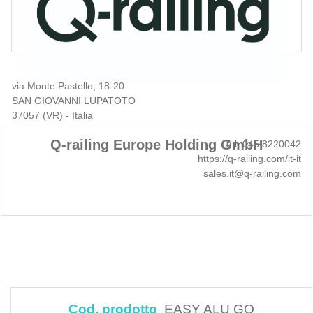
via Monte Pastello, 18-20
SAN GIOVANNI LUPATOTO
37057 (VR) - Italia
Q-railing Europe Holding GmbH
Tel. 045 8220042
https://q-railing.com/it-it
sales.it@q-railing.com
Cod. prodotto
EASY ALU GO