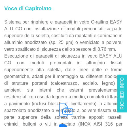
polvere, vetro stratificato di sicurezza dello spessore di
Voce di Capitolato
8,76 mm.
Sistema per ringhiere e parapetti in vetro Q-railing EASY
ALU GO con installazione di moduli premontati su parte
superiore della soletta, costituiti da montanti e corrimano in
alluminio anodizzato (sp. 25 µm) o verniciato a polvere,
vetro stratificato di sicurezza dello spessore di 8,76 mm.
Esecuzione di parapetti di sicurezza in vetro EASY ALU
GO con moduli premontati in alluminio fissati
superiormente alla soletta, dalle linee dritte e forme
geometriche, adatti per il montaggio su differenti tipologie
RICHIEDI INFO
di strutture portanti (calcestruzzo, acciaio, legno) in
ambienti sia interni che esterni prevalentemente
residenziali con uso da leggero a medio, completi di flange
a pavimento (inclusi blocchi di livellamento) in alluminio
spazzolato anodizzato o verniciato a polvere fissate sulla
parte superiore della soletta tramite appositi tasselli
chimici, bulloni o viti in acciaio (INOX AISI 316 per