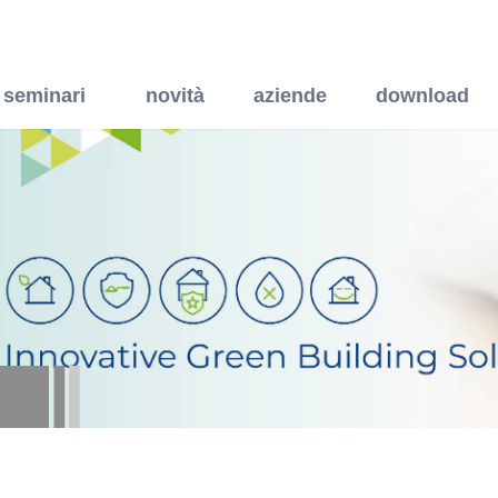
ti per portafinestra in ve
seminari
novità
aziende
download