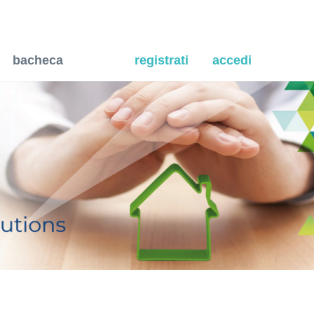
tro (balconi alla francese
bacheca
registrati
accedi