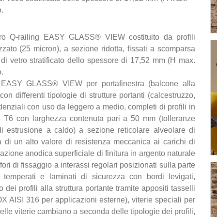
.
etro Q-railing EASY GLASS® VIEW costituito da profili
izzato (25 micron), a sezione ridotta, fissati a scomparsa
o di vetro stratificato dello spessore di 17,52 mm (H max.
.
ro EASY GLASS® VIEW per portafinestra (balcone alla
on differenti tipologie di strutture portanti (calcestruzzo,
enziali con uso da leggero a medio, completi di profili in
3 T6 con larghezza contenuta pari a 50 mm (tolleranze
di estrusione a caldo) a sezione reticolare alveolare di
di un alto valore di resistenza meccanica ai carichi di
zazione anodica superficiale di finitura in argento naturale
ri di fissaggio a interassi regolari posizionati sulla parte
i, temperati e laminati di sicurezza con bordi levigati,
ei profili alla struttura portante tramite appositi tasselli
OX AISI 316 per applicazioni esterne), viterie speciali per
 delle viterie cambiano a seconda delle tipologie dei profili,