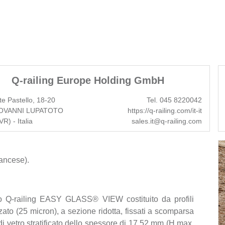
Q-railing Europe Holding GmbH
te Pastello, 18-20
Tel. 045 8220042
OVANNI LUPATOTO
https://q-railing.com/it-it
R) - Italia
sales.it@q-railing.com
rancese).
tro Q-railing EASY GLASS® VIEW costituito da profili
zzato (25 micron), a sezione ridotta, fissati a scomparsa
di vetro stratificato dello spessore di 17,52 mm (H max.