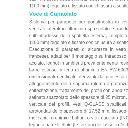
1100 mm) regolato e fissato con chiusura a scatto
Voce di Capitolato
Sistema per parapetto per portafinestra in v
verticali laterali in alluminio spazzolato e anod
sull’intradosso della spalletta esterna, complet
1100 mm) regolato e fissato con chiusura a scatto
Esecuzione di parapetti di sicurezza in vet
francese), adatti per il montaggio su intradosso c
acciaio, legno) in ambienti prevalentemente resid
barre estruse in lega di alluminio EN AW-606
dimensionali certificate derivanti da processo 
alleggerimento della sagoma interna a garanzia 
sollecitazione, trattamento dei profili con anodiz
satinato spazzolato dello spessore di 25 micron, fo
verticale dei profili, vetri Q-GLASS stratificat
arrotondati dello spessore di 17,52 mm, fissaggio d
meccanici o chimici, bulloni o viti in acciaio (IN
legno o barre filettate (le sezioni dei tasselli e/o