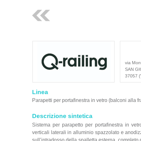
via Mon
SAN GI
37057 (V
Linea
Parapetti per portafinestra in vetro (balconi alla f
Descrizione sintetica
Sistema per parapetto per portafinestra in ve
verticali laterali in alluminio spazzolato e anodi
sull’intradosso della spalletta esterna, completo 