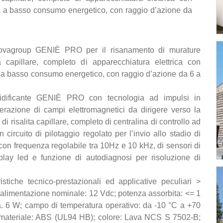
za a basso consumo energetico, con raggio d’azione da
ecnovagroup GENIÈ PRO per il risanamento di murature
a capillare, completo di apparecchiatura elettrica con
a a basso consumo energetico, con raggio d’azione da 6 a
idificante GENIÈ PRO con tecnologia ad impulsi in
erazione di campi elettromagnetici da dirigere verso la
i risalita capillare, completo di centralina di controllo ad
circuito di pilotaggio regolato per l’invio allo stadio di
on frequenza regolabile tra 10Hz e 10 kHz, di sensori di
play led e funzione di autodiagnosi per risoluzione di
istiche tecnico-prestazionali ed applicative peculiari >
i alimentazione nominale: 12 Vdc; potenza assorbita: <= 1
a. 6 W; campo di temperatura operativo: da -10 °C a +70
; materiale: ABS (UL94 HB); colore: Lava NCS S 7502-B;