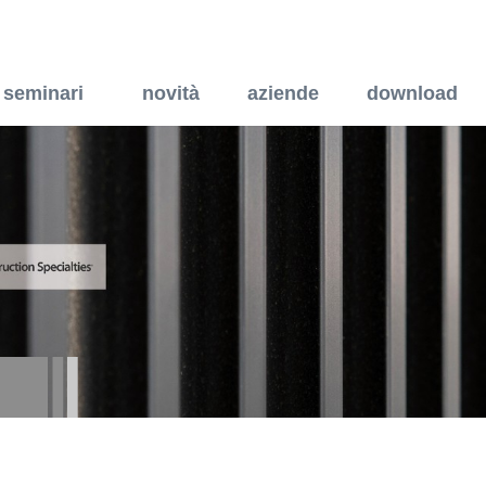
midificazione elettrofisic
seminari
novità
aziende
download