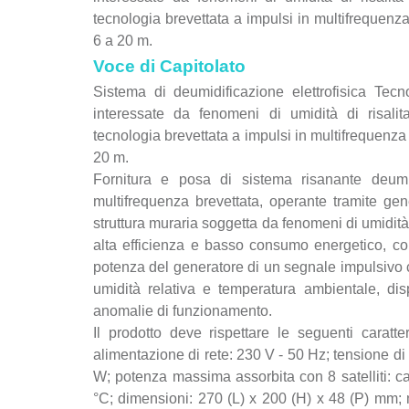
tecnologia brevettata a impulsi in multifrequen
6 a 20 m.
Voce di Capitolato
Sistema di deumidificazione elettrofisica T
interessate da fenomeni di umidità di risalit
tecnologia brevettata a impulsi in multifrequenz
20 m.
Fornitura e posa di sistema risanante deum
multifrequenza brevettata, operante tramite gen
struttura muraria soggetta da fenomeni di umidità d
alta efficienza e basso consumo energetico, con 
potenza del generatore di un segnale impulsivo c
umidità relativa e temperatura ambientale, dis
anomalie di funzionamento.
Il prodotto deve rispettare le seguenti caratter
alimentazione di rete: 230 V - 50 Hz; tensione d
W; potenza massima assorbita con 8 satelliti: c
°C; dimensioni: 270 (L) x 200 (H) x 48 (P) mm