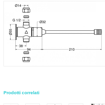
una buona quantità di acqua calda, le eventuali
assistenze murarie, la pulizia finale con l'asportazione dei
detriti e polvere, il trasporto delle macerie al piano di carico
con lo sgombero e trasporto alle pubbliche discariche, i
corrispettivi per diritti di discarica, nonché ogni altra
prestazione accessoria occorrente per eseguire l’opera a
regola d’arte.
Prodotti correlati