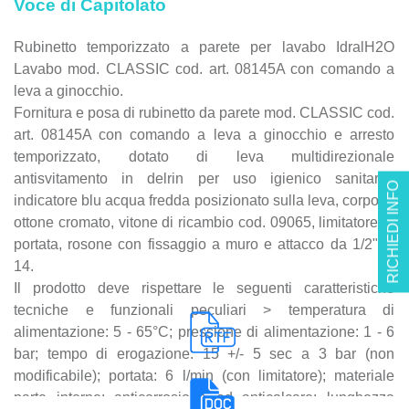
Voce di Capitolato
Rubinetto temporizzato a parete per lavabo IdralH2O
Lavabo mod. CLASSIC cod. art. 08145A con comando a
leva a ginocchio.
Fornitura e posa di rubinetto da parete mod. CLASSIC cod.
art. 08145A con comando a leva a ginocchio e arresto
temporizzato, dotato di leva multidirezionale
antisvitamento in delrin per uso igienico sanitario,
RICHIEDI INFO
indicatore blu acqua fredda posizionato sulla leva, corpo in
ottone cromato, vitone di ricambio cod. 09065, limitatore di
portata, rosone con fissaggio a muro e attacco da 1/2" Ø
14.
Il prodotto deve rispettare le seguenti caratteristiche
tecniche e funzionali peculiari > temperatura di
alimentazione: 5 - 65°C; pressione di alimentazione: 1 - 6
bar; tempo di erogazione: 15 +/- 5 sec a 3 bar (non
modificabile); portata: 6 l/min (con limitatore); materiale
parte interne: anticorrosione ed anticalcare; lunghezza