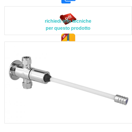
leva: 210 mm; contenuto piombo: minore del 2,5%;
coefficiente volumico di portata kV con pressione a 1 bar:
0,62 [m3/h].
richiedi info tecniche
Le lavorazioni devono essere eseguite secondo le
per questo prodotto
indicazioni e prescrizioni tecniche della Direzione Lavori
e/o della Committenza in conformità con i contenuti
contrattuali del capitolato speciale d’appalto.
doc. tec.
Non e compresa nel prezzo la predisposizione per le
tubazioni sottotraccia, mentre sono inclusi la fornitura di
tutti i materiali, il trasporto degli stessi a pie d'opera, il
collegamento del rubinetto in modo stabile alle tubazioni
predisposte tramite due tasselli e due viti in acciaio inox, il
rubinetto di intercettazione sulla linea di alimentazione per
facilitare gli interventi di manutenzione, il collegamento
alla rete idrica interponendo le guarnizioni con filtro da
1/2", il risciacquo accurato delle tubazioni prima di iniziare
le operazioni di montaggio, il controllo della tenuta dei
collegamenti, l’espulsione dell’eccedenza di grasso ed
ulteriori detriti eventualmente presenti tramite il deflusso di