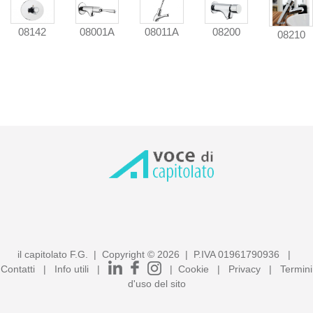
08142
08001A
08011A
08200
08210
il capitolato F.G. | Copyright ©
2026
| P.IVA 01961790936 |
Contatti
|
Info utili
|
|
Cookie
|
Privacy
|
Termini
d'uso del sito