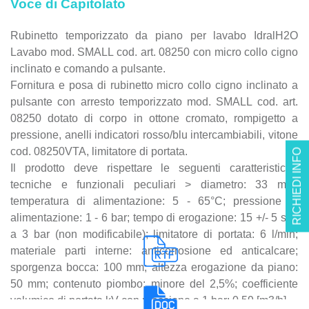
Voce di Capitolato
Rubinetto temporizzato da piano per lavabo IdralH2O
Lavabo mod. SMALL cod. art. 08250 con micro collo cigno
inclinato e comando a pulsante.
Fornitura e posa di rubinetto micro collo cigno inclinato a
pulsante con arresto temporizzato mod. SMALL cod. art.
08250 dotato di corpo in ottone cromato, rompigetto a
pressione, anelli indicatori rosso/blu intercambiabili, vitone
cod. 08250VTA, limitatore di portata.
RICHIEDI INFO
Il prodotto deve rispettare le seguenti caratteristiche
tecniche e funzionali peculiari > diametro: 33 mm;
temperatura di alimentazione: 5 - 65°C; pressione di
alimentazione: 1 - 6 bar; tempo di erogazione: 15 +/- 5 sec
a 3 bar (non modificabile); limitatore di portata: 6 l/min;
materiale parti interne: anticorrosione ed anticalcare;
sporgenza bocca: 100 mm; altezza erogazione da piano:
50 mm; contenuto piombo: minore del 2,5%; coefficiente
volumico di portata kV con pressione a 1 bar: 0,59 [m3/h].