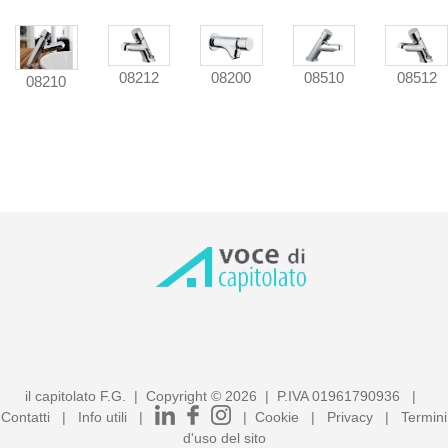
08212
08200
08510
08512
08210
il capitolato F.G. | Copyright ©
2026
| P.IVA 01961790936 |
Contatti
|
Info utili
|
|
Cookie
|
Privacy
|
Termini
d'uso del sito