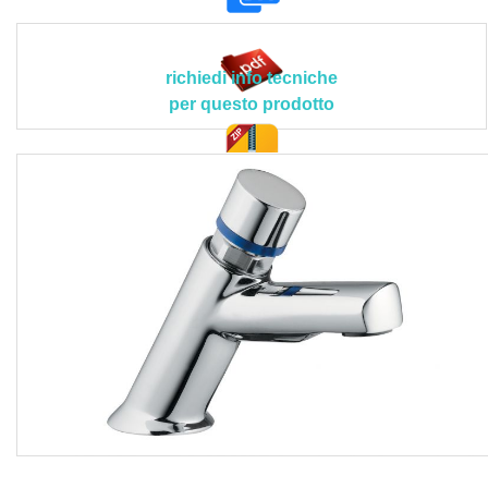
Le lavorazioni devono essere eseguite secondo le
indicazioni e prescrizioni tecniche della Direzione Lavori
e/o della Committenza in conformità con i contenuti
richiedi info tecniche
contrattuali del capitolato speciale d’appalto.
per questo prodotto
Non e compresa nel prezzo la predisposizione per le
tubazioni sottotraccia, mentre sono inclusi la fornitura di
tutti i materiali, il trasporto degli stessi a pie d'opera, il
doc. tec.
rubinetto di intercettazione sulla linea di alimentazione per
facilitare gli interventi di manutenzione, il collegamento
alla rete idrica interponendo le guarnizioni con filtro da
1/2", il risciacquo accurato delle tubazioni prima di iniziare
le operazioni di montaggio, il controllo della tenuta dei
collegamenti, l’espulsione dell’eccedenza di grasso ed
ulteriori detriti eventualmente presenti tramite il deflusso di
una buona quantità di acqua calda, le eventuali
assistenze murarie, la pulizia finale con l'asportazione dei
detriti e polvere, il trasporto delle macerie al piano di carico
con lo sgombero e trasporto alle pubbliche discariche, i
corrispettivi per diritti di discarica, nonché ogni altra