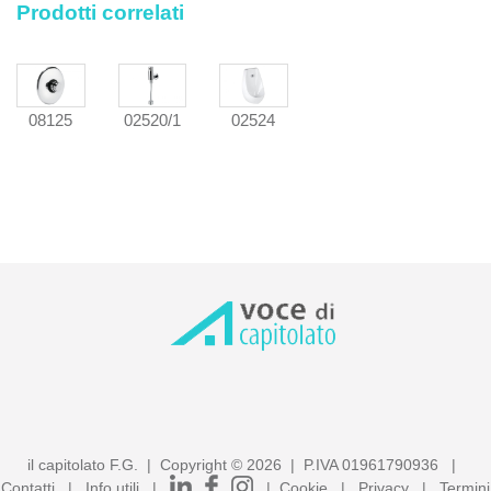
Prodotti correlati
02520/1
02524
08125
il capitolato F.G. | Copyright ©
2026
| P.IVA 01961790936 |
Contatti
|
Info utili
|
|
Cookie
|
Privacy
|
Termini