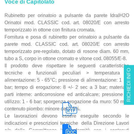
Voce di Capitolato
Rubinetto per orinatoio a pulsante da parete IdralH2O
Orinatoi mod. CLASSIC cod. art. 08020/E con arresto
temporizzato in ottone con finitura cromata.
Fornitura e posa di rubinetto per orinatoio a pulsante da
parete mod. CLASSIC cod. art. 08020/E con arresto
temporizzato pre-regolato, dotato di rosone diam. 60 mm,
tubo a S, corpo in ottone cromato e vitone cod. 08055/E-8.
Il prodotto deve rispettare le seguenti caratteristiche
RICHIEDI INFO
tecniche e funzionali peculiari > temperatura di
alimentazione: 5 - 65°C; pressione di alimentazione: 1 - 6
bar; tempo di erogazione: 8 +/- 2 sec a 3 bar; materiale
parti interne: anticorrosione ed anticalcare; pressione di
utilizzo: 1 - 6 bar; sporgenza erogazione da muro: 50 mm;
contenuto piombo: minore del 2,5%.
Le lavorazioni devono essere eseguite secondo le
indicazioni e prescrizioni tecniche della Direzione Lavori
e/o della Committenza in conformità con i contenuti