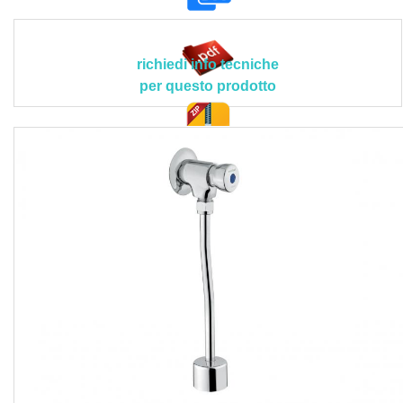
contrattuali del capitolato speciale d’appalto.
Non é compresa nel prezzo la predisposizione per
tubazioni, mentre sono compresi la fornitura di tutti i
richiedi info tecniche
materiali, il trasporto degli stessi a pie d'opera, il
per questo prodotto
collegamento del rubinetto in modo stabile alle tubazioni
predisposte, la protezione adeguata del rubinetto prima
delle operazioni di muratura e isolamento lasciando libero
doc. tec.
da cemento e rivestimenti lo spazio intorno al rubinetto, il
rubinetto di intercettazione sulla linea di alimentazione per
facilitare gli interventi di manutenzione, il collegamento
alla rete idrica interponendo le guarnizioni con filtro da
1/2", il risciacquo accurato delle tubazioni prima di iniziare
le operazioni di montaggio, il controllo della tenuta dei
collegamenti, l’espulsione dell’eccedenza di grasso ed
ulteriori detriti eventualmente presenti tramite il deflusso di
una buona quantità di acqua calda, le eventuali assistenze
murarie, la pulizia finale con l'asportazione dei detriti e
polvere, il trasporto delle macerie al piano di carico con lo
sgombero e trasporto alle pubbliche discariche, i