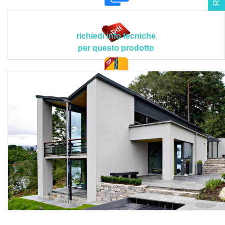
carbonatazione Sd (CO2): ca. 350 m; densità: 1,3-1,5
g/cm³; valore pH: ca. 8,6; resistenza della tonalità del
colore: A1 (codice FB in base a scheda BFS-Nr. 26);
richiedi info tecniche
resistenza all'abrasione cambio F-T: 2,0 (1,5) N/mm²;
per questo prodotto
classe di resistenza alla diffusione del vapore acqueo sd
(H2O): 1; coefficiente di assorbimento acqueo w: ≤ 0,1
kg/m²h0,5; resistenza all'abrasione norma T: 2,6 (2,2)
doc. tec.
N/mm²; tonalità di colore: bianco e tonalità varie
esclusivamente con pigmenti minerali resistenti alla luce;
contenuto COV: 0-10 g/l.
Le lavorazioni devono attenersi scrupolosamente al
progetto esecutivo e alle disposizioni tecniche del Direttore
dei Lavori o della Committenza, conformandosi nella loro
realizzazione, a tutte le prescrizioni contenute
contrattualmente nel capitolato d'appalto.
Sono esclusi dal prezzo il consolidamento con fissativo
idrorepellente KEIM SILAN 100 da applicare prima della
stesura della pittura, l’eventuale rimozione di muffe e
residui di olio disarmante con l’uso di prodotti specifici, il