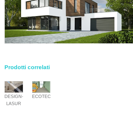
somministrazioni occorrenti fino al collaudo finale, i
materiali accessori e di consumo, la minuteria e gli sfridi
senza che questi vengano compensati a parte, gli oneri per
le preventive prove di qualità di tutti i materiali forniti, la
consegna completa della documentazione tecnica del
prodotto, le opere provvisionali, la pulizia dell'area oggetto
dell'intervento con l'asportazione di detriti e materiale di
risulta, il trasporto delle macerie al piano di carico con lo
sgombero e trasporto alle pubbliche discariche, i
corrispettivi per diritti di discarica, nonché ogni altra
Prodotti correlati
prestazione accessoria occorrente per eseguire l'opera a
regola d'arte.
ECOTEC
DESIGN-
LASUR