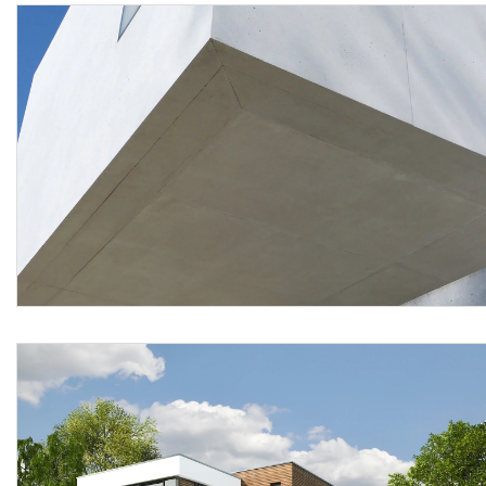
ripristino di parti degradate in via di distacco, la
saturazione di microcavillature da ritiro, i ponteggi esterni,
mentre sono compresi nel prezzo la fornitura dei materiali
con il relativo trasporto degli stessi a piè d’opera,
l’esecuzione a regola d’arte con due mani di pittura, la
rimozione con spazzola morbida di depositi superficiali di
varia natura come pulviscolo, sporco, con eventuale
lavaggio parziale delle zone interessate, la protezione di
tutti gli elementi che non sono da tinteggiare, gli eventuali
ponteggi interni fino ad un’altezza di 3,5 m, i campioni
richiesti dalla direzione lavori, la rifinitura corretta di punti
particolari come nicchie, mensole e angoli, gli eventuali
ritocchi finali, eventuali protezioni (dopo l’applicazione) da
rapida asciugatura, dal vento e dalla pioggia, la verifica da
parte della D.LL. che gli interventi di posa siano eseguiti
esclusivamente da personale specializzato ed autorizzato,
tutti gli oneri connessi con l'installazione e la gestione fino
all'ultimazione lavori, tutte le prestazioni e