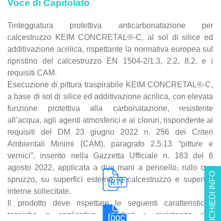
Voce di Capitolato
Tinteggiatura protettiva anticarbonatazione per
calcestruzzo KEIM CONCRETAL®-C, al sol di silice ed
additivazione acrilica, rispettante la normativa europea sul
ripristino del calcestruzzo EN 1504-2/1.3, 2.2, 8.2. e i
requisiti CAM.
Esecuzione di pittura traspirabile KEIM CONCRETAL®-C,
a base di sol di silice ed additivazione acrilica, con elevata
funzione protettiva alla carbonatazione, resistente
all’acqua, agli agenti atmosferici e ai cloruri, rispondente ai
requisiti del DM 23 giugno 2022 n. 256 dei Criteri
Ambientali Minimi (CAM), paragrafo 2.5.13 “pitture e
vernici”, inserito nella Gazzetta Ufficiale n. 183 del 6
agosto 2022, applicata a due mani a pennello, rullo o a
RICHIEDI INFO
spruzzo, su superfici esterne in calcestruzzo e superfici
interne sollecitate.
Il prodotto deve rispettare le seguenti caratteristiche
tecniche e applicative peculiari > resistenza alla