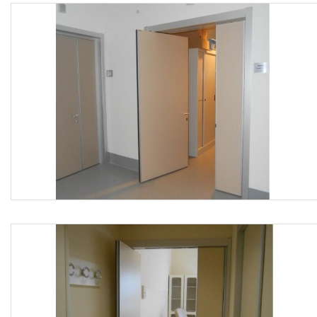
di alluminio munito di apposite selle con quattro guide di
scorrimento, feritoia posizionata nella faccia inferiore del
profilo per l’inserimento del carrello, carrello composto da
sei cuscinetti a garanzia dello scorrimento e della
traslazione dell’anta, sistema brevettato di sblocco rapido
per anta secondaria semifissa PUSH & GO, nr. 3 cerniere
a scomparsa per il collegamento articolato dell’antina al
montante verticale, maniglia a "C" di tipo pesante in
alluminio o nylon, serratura a chiave o con dispositivo
libero/occupato.
Il prodotto deve avere le seguenti caratteristiche tecniche,
funzionali e prestazionali peculiari > campi d’impiego:
ospedali, residenze assistite, scuole, asili e tutti i luoghi
aperti al pubblico; spessore complessivo anta in legno: 50
mm; spessore rivestimento laminato: 0,9 mm; spessore
MDF: 5 mm; larghezza utile di passaggio anta
rototraslante: da 850 a 900 mm; larghezza utile di
passaggio totale (entrambe le porte aperte): da 1.200 a