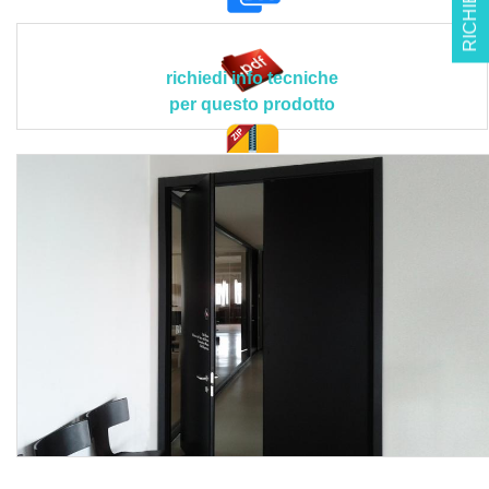
da telaio in lamiera di acciaio zincata con funzione
strutturale e vincolato all’opera in muratura mediante sei
viti per ogni lato, cassa a vista in lamiera di alluminio
richiedi info tecniche
anodizzata o verniciata oppure in lamiera di acciaio
per questo prodotto
verniciato o inox e fissata al telaio mediante un profilato di
alluminio di grosso spessore avente anche la funzione di
paracolpi (il sistema di imbotte garantirà la facilità alle
doc. tec.
operazioni di pulizia ripetute e la semplicità nello
smontaggio delle fasce a vista per una pratica
ispezionabilità e/o manutenzione senza essere costretti
allo smontaggio completo dell’infisso), meccanismo per il
movimento rototraslante della serie Ergon Community atto
ad ottenere il movimento specifico dell’anta principale e
dotato di battuta in materiale plastico a doppio invito (nella
posizione di chiusura blocca l’anta centralmente), piastra
superiore ed inferiore per la rotazione del palo interno
all’anta, braccetto superiore ed inferiore che permette la
rototraslazione, speciali staffe per il fissaggio del
meccanismo all’anta ed agli stipiti, binario in profilo a "C"