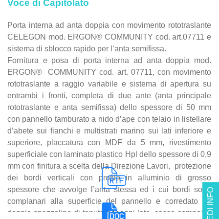
Voce di Capitolato
Porta interna ad anta doppia con movimento rototraslante
CELEGON mod. ERGON® COMMUNITY cod. art.07711 e
sistema di sblocco rapido per l’anta semifissa.
Fornitura e posa di porta interna ad anta doppia mod.
ERGON® COMMUNITY cod. art. 07711, con movimento
rototraslante a raggio variabile e sistema di apertura su
entrambi i fronti, completa di due ante (anta principale
rototraslante e anta semifissa) dello spessore di 50 mm
con pannello tamburato a nido d’ape con telaio in listellare
d’abete sui fianchi e multistrati marino sui lati inferiore e
superiore, placcatura con MDF da 5 mm, rivestimento
superficiale con laminato plastico Hpl dello spessore di 0,9
mm con finitura a scelta della Direzione Lavori, protezione
dei bordi verticali con profilo in alluminio di grosso
spessore che avvolge l’anta stessa ed i cui bordi sono
RICHIEDI INFO
complanari alla superficie del pannello e corredato da
doppio spazzolino di tenuta per ogni lato, cassa composta