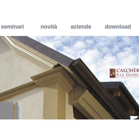
rta interna a battente ad 
seminari
novità
aziende
download