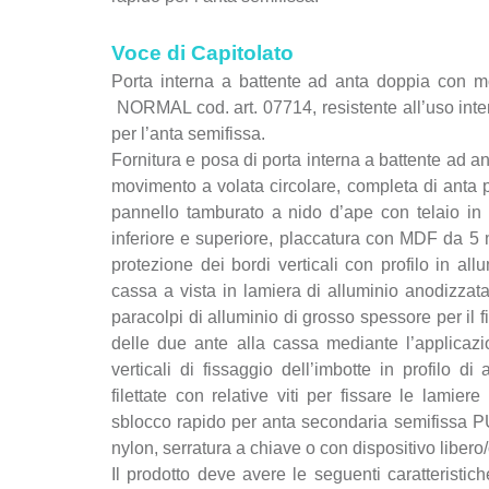
Voce di Capitolato
Porta interna a battente ad anta doppia co
NORMAL cod. art. 07714, resistente all’uso inten
per l’anta semifissa.
Fornitura e posa di porta interna a battente 
movimento a volata circolare, completa di anta 
pannello tamburato a nido d’ape con telaio in li
inferiore e superiore, placcatura con MDF da 5 
protezione dei bordi verticali con profilo in al
cassa a vista in lamiera di alluminio anodizzata
paracolpi di alluminio di grosso spessore per il f
delle due ante alla cassa mediante l’applicazi
verticali di fissaggio dell’imbotte in profilo d
filettate con relative viti per fissare le lamie
sblocco rapido per anta secondaria semifissa P
nylon, serratura a chiave o con dispositivo liber
Il prodotto deve avere le seguenti caratteristic