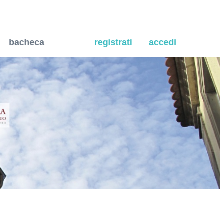
anta doppia, resistente al
bacheca
registrati
accedi