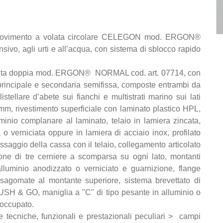
n movimento a volata circolare CELEGON mod. ERGON®
sivo, agli urti e all’acqua, con sistema di sblocco rapido
ad anta doppia mod. ERGON® NORMAL cod. art. 07714, con
principale e secondaria semifissa, composte entrambi da
stellare d’abete sui fianchi e multistrati marino sui lati
mm, rivestimento superficiale con laminato plastico HPL,
luminio complanare al laminato, telaio in lamiera zincata,
 o verniciata oppure in lamiera di acciaio inox, profilato
issaggio della cassa con il telaio, collegamento articolato
one di tre cerniere a scomparsa su ogni lato, montanti
i alluminio anodizzato o verniciato e guarnizione, flange
re sagomate al montante superiore, sistema brevettato di
USH & GO, maniglia a "C" di tipo pesante in alluminio o
o/occupato.
he tecniche, funzionali e prestazionali peculiari > campi