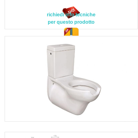
contenuto del progetto esecutivo ed alle prescrizioni
tecniche del Direttore dei Lavori e/o della Committenza.
richiedi info tecniche
Sono esclusi dal prezzo la fornitura e posa della batteria di
per questo prodotto
scarico, l’eventuale copertura igienica, mentre s’intendono
compresi il trasporto e posa dei materiali a pie d'opera, il
controllo preventivo della planarità del supporto verticale,
doc. tec.
il fissaggio a parete della struttura metallica di sostegno
mediante l’inserimento di apposite zanche laterali ancorate
con malta cementizia speciale a presa rapida (nel caso di
parete in cartongesso si utilizzeranno appositi tasselli e viti
speciali), i montaggi, il rubinetto di alimentazione per
l’ingresso laterale e centrale posteriore, l’allacciamento
alla rete idrica con rubinetto d’arresto, il kit di fissaggio, la
tubazione di collegamento con relative curve ed accessori,
le parti in vista cromate, il controllo dei livelli di riferimento,
le assistenze murarie, la siliconatura tra il vaso e la parete,
la pulizia finale con l'asportazione dei detriti e polvere, il
trasporto delle macerie al piano di carico con lo sgombero
e trasporto alle pubbliche discariche, i corrispettivi per