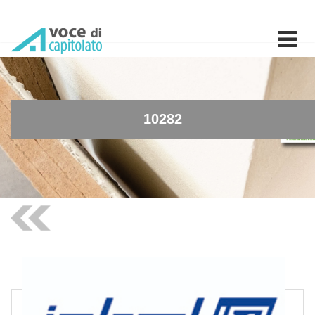
10282 - Vaso monoblocco s
10282