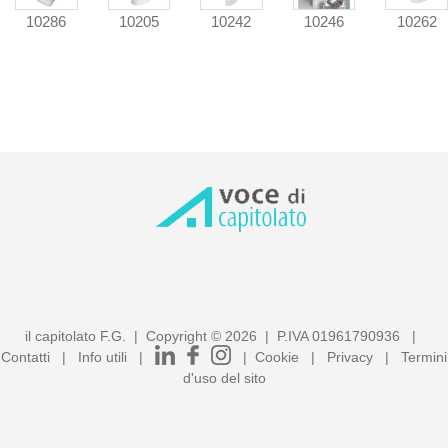
10286
10205
10242
10246
10262
il capitolato F.G. | Copyright ©
2026
| P.IVA 01961790936 |
Contatti
|
Info utili
|
|
Cookie
|
Privacy
|
Termini
d'uso del sito