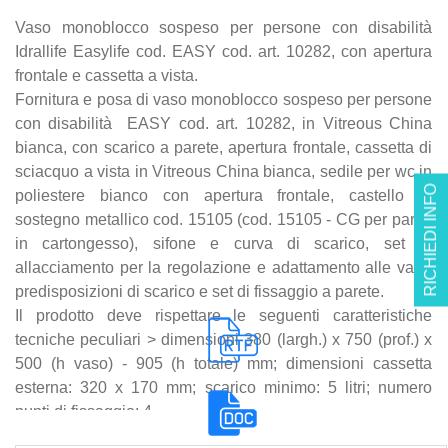
Vaso monoblocco sospeso per persone con disabilità
Idrallife Easylife cod. EASY cod. art. 10282, con apertura
frontale e cassetta a vista.
Fornitura e posa di vaso monoblocco sospeso per persone
con disabilità EASY cod. art. 10282, in Vitreous China
bianca, con scarico a parete, apertura frontale, cassetta di
sciacquo a vista in Vitreous China bianca, sedile per wc in
RICHIEDI INFO
poliestere bianco con apertura frontale, castello di
sostegno metallico cod. 15105 (cod. 15105 - CG per pareti
in cartongesso), sifone e curva di scarico, set di
allacciamento per la regolazione e adattamento alle varie
predisposizioni di scarico e set di fissaggio a parete.
Il prodotto deve rispettare le seguenti caratteristiche
tecniche peculiari > dimensioni 380 (largh.) x 750 (prof.) x
500 (h vaso) - 905 (h totale) mm; dimensioni cassetta
esterna: 320 x 170 mm; scarico minimo: 5 litri; numero
punti di fissaggio: 4.
La realizzazione deve attenersi scrupolosamente al