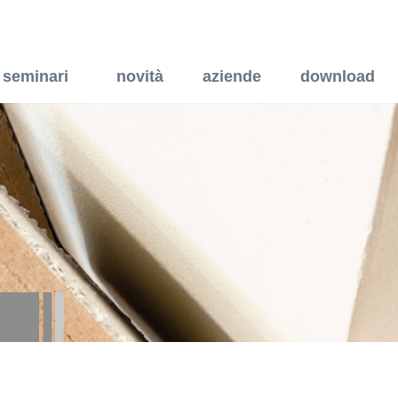
a pavimento per persone c
seminari
novità
aziende
download