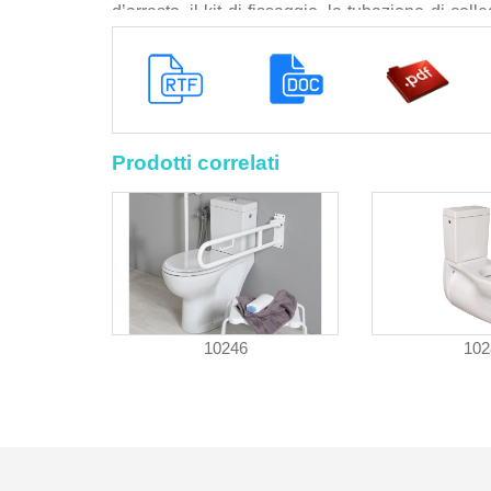
d’arresto, il kit di fissaggio, la tubazione di col
cromate, il controllo dei livelli di riferimento
pavimentazione in piastrelle, la pulizia finale c
macerie al piano di carico con lo sgombero e traspo
discarica, nonché ogni altra prestazione accessor
Prodotti correlati
10246
102