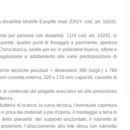
sabilità Idrallife Easylife mod. EASY cod. art. 10242,
to per persone con disabilità LUX cod. art. 10242, in
parete, quattro punti di fissaggio a pavimento, apertura
 China bianca, sedile per wc in poliestere bianco, sifone e
regolazione e adattamento alle varie predisposizioni di
istiche tecniche peculiari > dimensioni 380 (largh.) x 760
sioni cassetta esterna: 320 x 170 mm; capacità cassetta di
al contenuto del progetto esecutivo ed alle prescrizioni
ittenza.
batteria di scarico, la curva tecnica, l’eventuale copertura
 e posa dei materiali a pie d'opera, il montaggio a terra in
o della planarità del supporto orizzontale, il rubinetto di
posteriore, l’allacciamento alla rete idrica con rubinetto