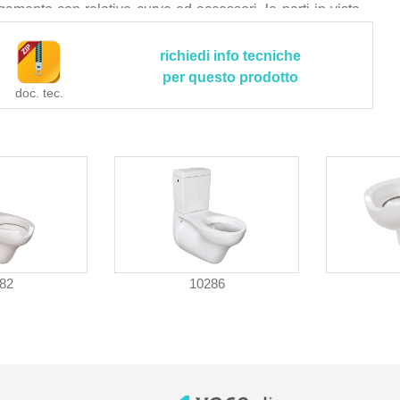
legamento con relative curve ed accessori, le parti in vista
, le assistenze murarie, la siliconatura tra il vaso e la
on l'asportazione dei detriti e polvere, il trasporto delle
richiedi info tecniche
rto alle pubbliche discariche, i corrispettivi per diritti di
per questo prodotto
doc. tec.
ia occorrente per eseguire l’opera a regola d’arte.
82
10286