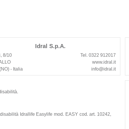
Idral S.p.A.
i, 8/10
Tel. 0322 912017
ALLO
www.idral.it
NO) - Italia
info@idral.it
sabilità.
abilità Idrallife Easylife mod. EASY cod. art. 10242,