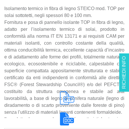
Isolamento termico in fibra di legno STEICO mod. TOP per
solai sottotetti, negli spessori 80 e 100 mm.
Fornitura e posa di pannello isolante TOP in fibra di legno,
adatto per l’isolamento termico di solai, prodotto in
conformità alla norma IT EN 13171 e ai requisiti CAM per
materiali isolanti, con controllo costante della qualità,
ottima conducibilità termica, eccellente capacità d’incastro
e di adattamento alle forme dei profili, totalmente naturale,
RICHIEDI INFO
ecologico, ecosostenibile e riciclabile, calpestabile con
superficie compattata appositamente strutturata e stabile,
certificato da enti indipendenti in conformità alle direttive
FSC® (Forest Stewardship Council®) e/o del PEFCTM,
costituito da struttura omogenea e stabile ad alta
lavorabilità, a base di legno di conifera naturale (legno di
diradamento o di scarto proveniente dalle foreste di pino)
senza l’utilizzo di materiali leganti contenenti formaldeide.
Il prodotto deve avere le seguenti caratteristiche tecnico-
prestazionali ed applicative peculiari > formazione dei