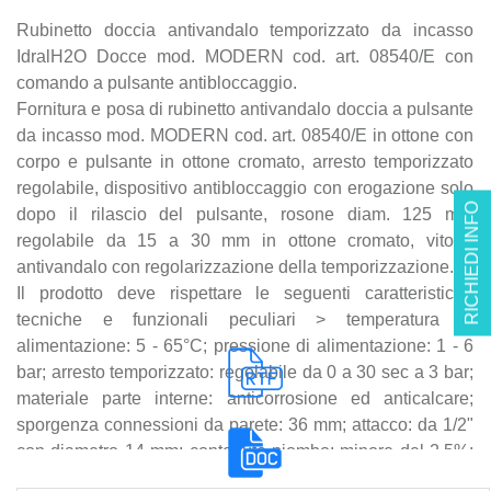
Rubinetto doccia antivandalo temporizzato da incasso
IdralH2O Docce mod. MODERN cod. art. 08540/E con
comando a pulsante antibloccaggio.
Fornitura e posa di rubinetto antivandalo doccia a pulsante
da incasso mod. MODERN cod. art. 08540/E in ottone con
corpo e pulsante in ottone cromato, arresto temporizzato
regolabile, dispositivo antibloccaggio con erogazione solo
RICHIEDI INFO
dopo il rilascio del pulsante, rosone diam. 125 mm
regolabile da 15 a 30 mm in ottone cromato, vitone
antivandalo con regolarizzazione della temporizzazione.
Il prodotto deve rispettare le seguenti caratteristiche
tecniche e funzionali peculiari > temperatura di
alimentazione: 5 - 65°C; pressione di alimentazione: 1 - 6
bar; arresto temporizzato: regolabile da 0 a 30 sec a 3 bar;
materiale parte interne: anticorrosione ed anticalcare;
sporgenza connessioni da parete: 36 mm; attacco: da 1/2"
con diametro 14 mm; contenuto piombo: minore del 2,5%;
coefficiente volumico di portata kV con pressione a 1 bar: