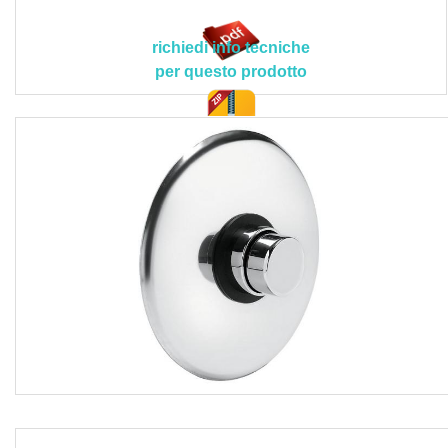
0,55 [m3/h].
Le lavorazioni devono essere eseguite secondo le
richiedi info tecniche
indicazioni e prescrizioni tecniche della Direzione Lavori
per questo prodotto
e/o della Committenza in conformità con i contenuti
contrattuali del capitolato speciale d’appalto.
Non e compresa nel prezzo la predisposizione per le
doc. tec.
tubazioni sottotraccia, mentre sono inclusi la fornitura di
tutti i materiali, il trasporto degli stessi a pie d'opera, il
rubinetto di intercettazione sulla linea di alimentazione per
facilitare gli interventi di manutenzione, il collegamento
alla rete idrica interponendo le guarnizioni con filtro da
1/2", il risciacquo accurato delle tubazioni prima di iniziare
le operazioni di montaggio, il controllo della tenuta dei
collegamenti, l’espulsione dell’eccedenza di grasso ed
ulteriori detriti eventualmente presenti tramite il deflusso di
una buona quantità di acqua calda, le eventuali
assistenze murarie, la pulizia finale con l'asportazione dei
detriti e polvere, il trasporto delle macerie al piano di carico
con lo sgombero e trasporto alle pubbliche discariche, i