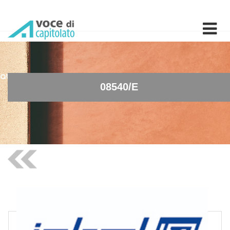
08540/E - Rubinetto docci
08540/E