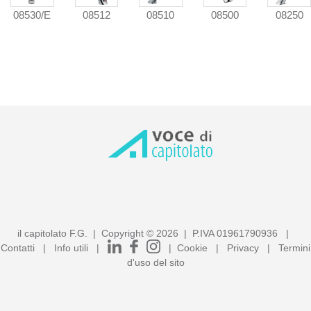
08250
08530/E
08512
08510
08500
il capitolato F.G. | Copyright ©
2026
| P.IVA 01961790936 |
Contatti
|
Info utili
|
|
Cookie
|
Privacy
|
Termini
d'uso del sito