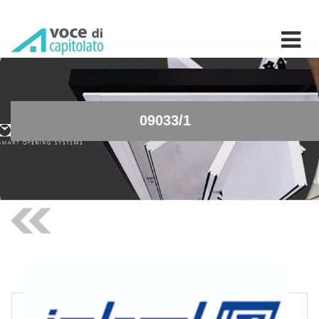
09033/1 - Soffione doccia
09033/1