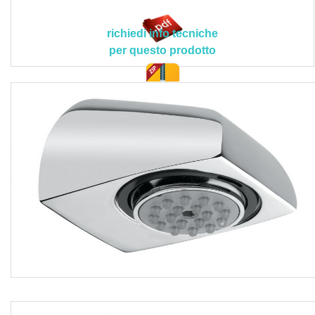
e/o della Committenza in conformità con i contenuti
contrattuali del capitolato speciale d’appalto.
richiedi info tecniche
Non e compresa nel prezzo la predisposizione per
per questo prodotto
tubazioni sottotraccia (altezza ideale 2120 mm), mentre
sono inclusi la fornitura di tutti i materiali, il trasporto degli
stessi a pie d'opera, l’installazione del corpo cromato con il
doc. tec.
bloccaggio sul rosone serrando i 3 grani radiali, il rubinetto
di intercettazione sulla linea di alimentazione per facilitare
gli interventi di manutenzione, il collegamento alla rete
idrica interponendo le guarnizioni con filtro da 1/2", viti e
tasselli, il risciacquo accurato delle tubazioni prima di
iniziare le operazioni di montaggio, il controllo della tenuta
dei collegamenti, l’espulsione dell’eccedenza di grasso ed
ulteriori detriti eventualmente presenti tramite il deflusso di
una buona quantità di acqua calda, le eventuali assistenze
murarie, la pulizia finale con l'asportazione dei detriti e
polvere, il trasporto delle macerie al piano di carico con lo
sgombero e trasporto alle pubbliche discariche, i
corrispettivi per diritti di discarica, nonché ogni altra