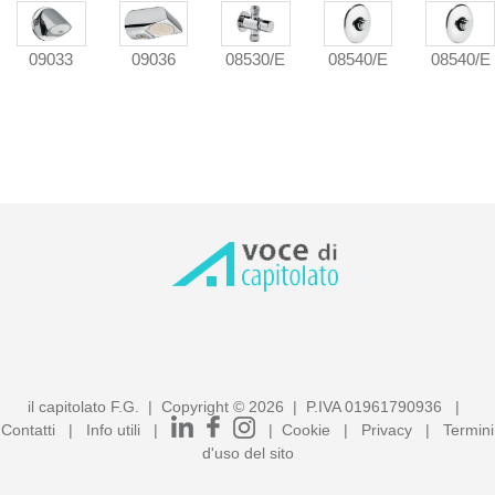
09036
09033
08530/E
08540/E
08540/E
il capitolato F.G. | Copyright ©
2026
| P.IVA 01961790936 |
Contatti
|
Info utili
|
|
Cookie
|
Privacy
|
Termini
d'uso del sito