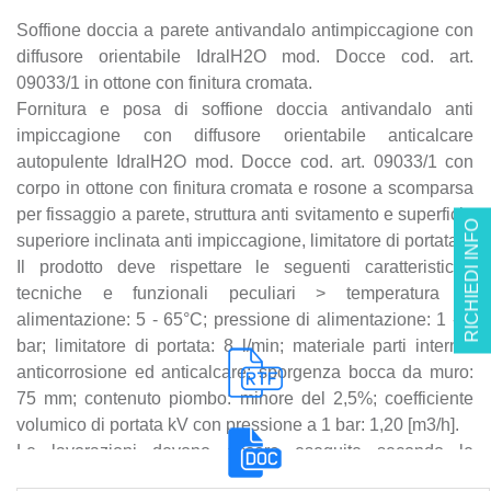
Soffione doccia a parete antivandalo antimpiccagione con
diffusore orientabile IdralH2O mod. Docce cod. art.
09033/1 in ottone con finitura cromata.
Fornitura e posa di soffione doccia antivandalo anti
impiccagione con diffusore orientabile anticalcare
autopulente IdralH2O mod. Docce cod. art. 09033/1 con
corpo in ottone con finitura cromata e rosone a scomparsa
per fissaggio a parete, struttura anti svitamento e superficie
RICHIEDI INFO
superiore inclinata anti impiccagione, limitatore di portata.
Il prodotto deve rispettare le seguenti caratteristiche
tecniche e funzionali peculiari > temperatura di
alimentazione: 5 - 65°C; pressione di alimentazione: 1 - 6
bar; limitatore di portata: 8 l/min; materiale parti interne:
anticorrosione ed anticalcare; sporgenza bocca da muro:
75 mm; contenuto piombo: minore del 2,5%; coefficiente
volumico di portata kV con pressione a 1 bar: 1,20 [m3/h].
Le lavorazioni devono essere eseguite secondo le
indicazioni e prescrizioni tecniche della Direzione Lavori