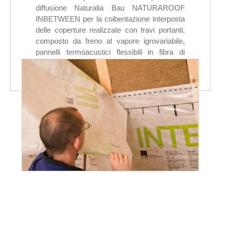
diffusione Naturalia Bau NATURAROOF
INBETWEEN per la coibentazione interposta
delle coperture realizzate con travi portanti,
composto da freno al vapore igrovariabile,
pannelli termoacustici flessibili in fibra di
legno rispondenti ai requisiti CAM, pannello
sottotegola e membrana impermeabilizzante
sottotegola.