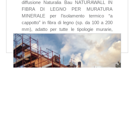
diffusione Naturalia Bau NATURAWALL IN
FIBRA DI LEGNO PER MURATURA
MINERALE per l’isolamento termico “a
cappotto” in fibra di legno (sp. da 100 a 200
mm), adatto per tutte le tipologie murarie,
certificato ETA, rispondente ai requisiti CAM,
completo di collante/rasante a calce naturale
e intonachino a base di silossani.