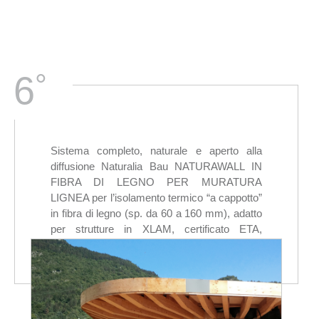
°
6
Sistema completo, naturale e aperto alla
diffusione Naturalia Bau NATURAWALL IN
FIBRA DI LEGNO PER MURATURA
LIGNEA per l’isolamento termico “a cappotto”
in fibra di legno (sp. da 60 a 160 mm), adatto
per strutture in XLAM, certificato ETA,
rispondente ai requisiti CAM, completo di
collante/rasante a calce naturale e
intonachino a base di silossani.