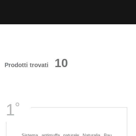
10
Prodotti trovati
°
1
Sistema antimuffa naturale Naturalia Bau