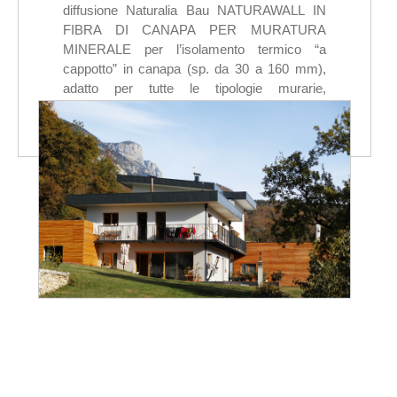
diffusione Naturalia Bau NATURAWALL IN
FIBRA DI CANAPA PER MURATURA
MINERALE per l’isolamento termico “a
cappotto” in canapa (sp. da 30 a 160 mm),
adatto per tutte le tipologie murarie,
rispondente ai requisiti CAM, completo di
collante/rasante a calce naturale e
intonachino a base di silossani.