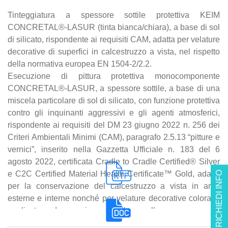
Tinteggiatura a spessore sottile protettiva KEIM
CONCRETAL®-LASUR (tinta bianca/chiara), a base di sol
di silicato, rispondente ai requisiti CAM, adatta per velature
decorative di superfici in calcestruzzo a vista, nel rispetto
della normativa europea EN 1504-2/2.2.
Esecuzione di pittura protettiva monocomponente
CONCRETAL®-LASUR, a spessore sottile, a base di una
miscela particolare di sol di silicato, con funzione protettiva
contro gli inquinanti aggressivi e gli agenti atmosferici,
rispondente ai requisiti del DM 23 giugno 2022 n. 256 dei
Criteri Ambientali Minimi (CAM), paragrafo 2.5.13 “pitture e
vernici”, inserito nella Gazzetta Ufficiale n. 183 del 6
agosto 2022, certificata Cradle to Cradle Certified® Silver
e C2C Certified Material Health Certificate™ Gold, adatta
RICHIEDI INFO
per la conservazione del calcestruzzo a vista in aree
esterne e interne nonché per velature decorative colorate,
applicata a due mani a pennello, a rullo o a spruzzo su
superfici in calcestruzzo o pietre naturali assorbenti, per