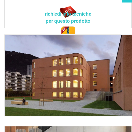
uniformare macchie o compensare difetti visivi.
Il prodotto deve rispettare le seguenti caratteristiche
richiedi info tecniche
tecniche e applicative peculiari > tonalità colore:
per questo prodotto
bianca/chiara (con pigmenti minerali resistenti alla luce);
densità: 1,1 - 1,3 g/cm³; percentuale organica: <= 5%;
valore pH: ca. 11; resistenza della tonalità del colore
doc. tec.
(codice Fb ai sensi del libretto delle istruzioni tecniche
BFS n.26): A1; spessore dello strato d'aria equivalente alla
diffusione (sd): 0,02 m; tempi di asciugatura tra le mani: 12
ore (a 23 °C e 50% u.r.); contenuto COV: 0-2 g/l (bianco e
colorato); certificazioni ottenute: Cradle to Cradle
Certified® Silver e C2C Certified Material Health
Certificate™ Gold; campi di applicazione: velature
decorative di superfici in calcestruzzo a vista interne e
esterne, velature decorative colorate, rivestimenti opachi a
strato sottile quando si mantiene la struttura superficiale
con funzione protettiva dall'acqua e dagli agenti
atmosferici; temperatura dell'aria e del supporto durante la
lavorazione e l'asciugatura: da 5 °C a 30 °C.