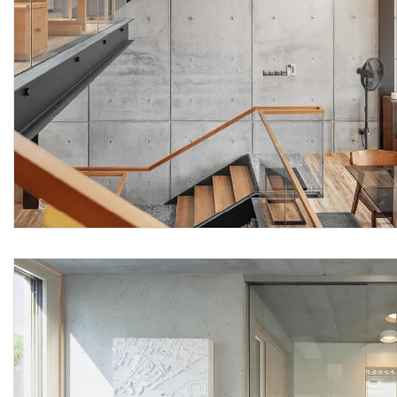
Le lavorazioni devono attenersi scrupolosamente al
progetto esecutivo e alle disposizioni tecniche del Direttore
dei Lavori o della Committenza, conformandosi nella loro
realizzazione, a tutte le prescrizioni contenute
contrattualmente nel capitolato d'appalto.
Sono esclusi dal prezzo la rimozione completa di porzioni
in fase di distacco, l’eventuale rimozione di muffe e residui
di olio disarmante con l’uso di prodotti specifici, il ripristino
di parti degradate in via di distacco, la saturazione di
microcavillature da ritiro, la rasatura parziale di
preparazione, il fissativo consolidante, i ponteggi esterni,
mentre sono compresi nel prezzo la fornitura dei materiali
con il relativo trasporto degli stessi a piè d’opera,
l’esecuzione a regola d’arte tramite applicazione di una
mano di fondo e una di finitura per ottenere rivestimenti
protettivi a strato sottile opachi e conservanti (consigliate
due mani a pennello per raggiungere requisiti di resistenza
alle intemperie), la rimozione con spazzola morbida di