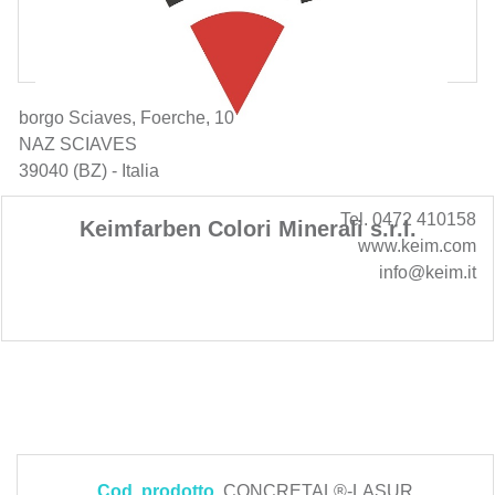
borgo Sciaves, Foerche, 10
NAZ SCIAVES
39040 (BZ) - Italia
Tel. 0472 410158
Keimfarben Colori Minerali s.r.l.
www.keim.com
info@keim.it
Cod. prodotto
CONCRETAL®-LASUR