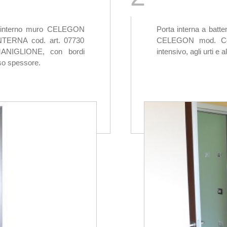
no interno muro CELEGON
Porta interna a batt
RNA cod. art. 07730
CELEGON mod. Comm
IGLIONE, con bordi
intensivo, agli urti e a
osso spessore.