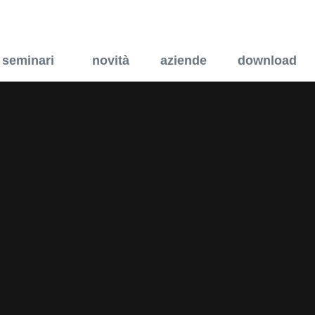
i di capitolato
seminari
novità
aziende
download