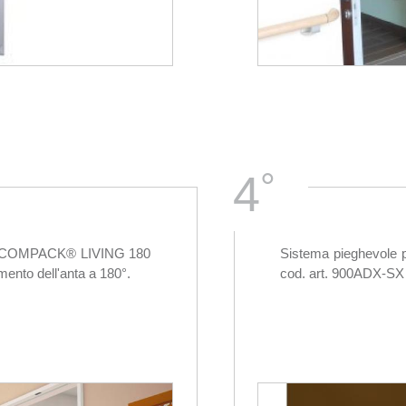
°
4
. COMPACK® LIVING 180
Sistema pieghevol
ento dell'anta a 180°.
cod. art. 900ADX-SX c